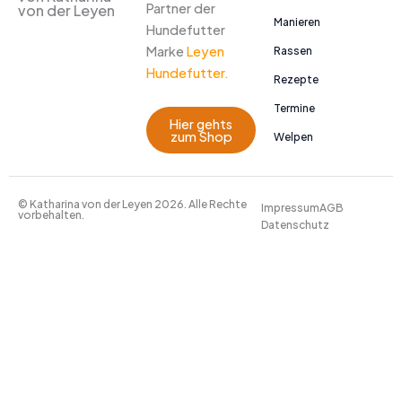
Partner der
von der Leyen
Manieren
Hundefutter
Marke
Leyen
Rassen
Hundefutter.
Rezepte
Termine
Hier gehts
zum Shop
Welpen
© Katharina von der Leyen 2026. Alle Rechte
Impressum
AGB
vorbehalten.
Datenschutz