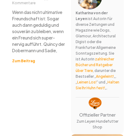
Kommentare
Wenn das nicht ultimative
Katharina von der
Freundschaft ist: Sogar
Leyen
ist Autorin für
auch dann geduldig und
diverse Zeitungen und
Magazine wie Dogs,
souverän zu bleiben, wenn
Glamour, Architectural
ein Freund sich super-
Digist oder die
nervig aufführt. Quincy der
Frankfurter Allgemeine
Dobermann und Sadie,
Sonntagszeitung. Sie
ist Autorin
zahlreicher
Zum Beitrag
Bücher und Ratgeber
über Tiere
, darunter die
Bestseller „
Angeleint!
„,
„
Leinen Los!
“ und „
Halten
Sie Ihr Huhn fest!
„.
Offizieller Partner
Zum Leyen Hundefutter
Shop