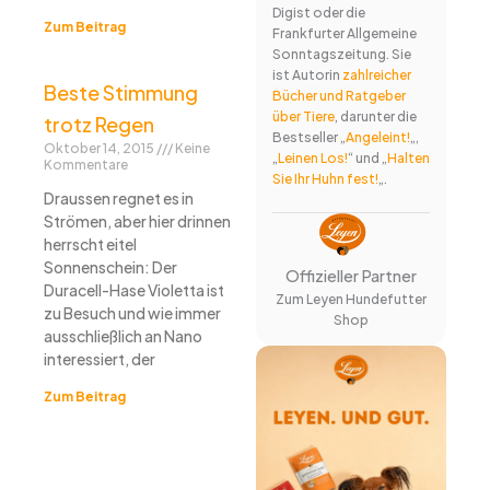
Digist oder die
Zum Beitrag
Frankfurter Allgemeine
Sonntagszeitung. Sie
ist Autorin
zahlreicher
Beste Stimmung
Bücher und Ratgeber
über Tiere
, darunter die
trotz Regen
Bestseller „
Angeleint!
„,
Oktober 14, 2015
Keine
„
Leinen Los!
“ und „
Halten
Kommentare
Sie Ihr Huhn fest!
„.
Draussen regnet es in
Strömen, aber hier drinnen
herrscht eitel
Sonnenschein: Der
Offizieller Partner
Duracell-Hase Violetta ist
Zum Leyen Hundefutter
zu Besuch und wie immer
Shop
ausschließlich an Nano
interessiert, der
Zum Beitrag