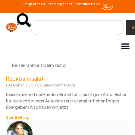
Zum
Hier geht es zu unserer eigenen Hundefutter Marke
Inhalt
springen
Search
I
Reisekrankheit beim Hund
Rückbanksalat
Dezember 11, 2011
Keine Kommentare
Reisekrankheit bei Hunden Gretel fährt nicht gern Auto. Bisher
hat sie sich bei jeder Autofahrt erst einmal im hohen Bogen
übergeben: Also haben wir jetzt
Zum Beitrag