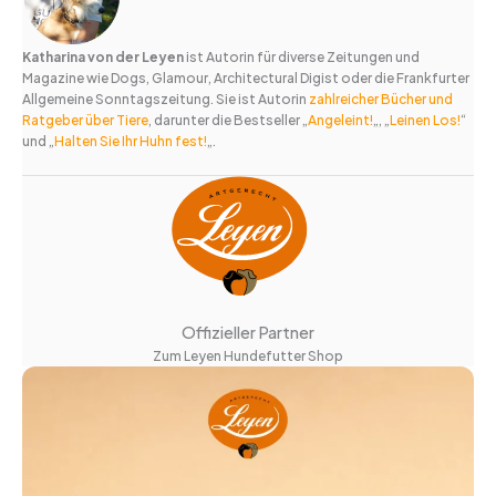
Katharina von der Leyen
ist Autorin für diverse Zeitungen und
Magazine wie Dogs, Glamour, Architectural Digist oder die Frankfurter
Allgemeine Sonntagszeitung. Sie ist Autorin
zahlreicher Bücher und
Ratgeber über Tiere
, darunter die Bestseller „
Angeleint!
„, „
Leinen Los!
“
und „
Halten Sie Ihr Huhn fest!
„.
Offizieller Partner
Zum Leyen Hundefutter Shop