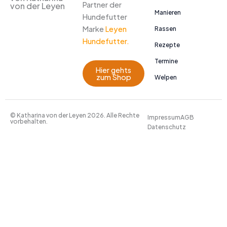
Partner der
von der Leyen
Manieren
Hundefutter
Marke
Leyen
Rassen
Hundefutter.
Rezepte
Termine
Hier gehts
zum Shop
Welpen
© Katharina von der Leyen 2026. Alle Rechte
Impressum
AGB
vorbehalten.
Datenschutz