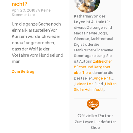
nicht?
April 20, 2018
Keine
Kommentare
Katharina von der
Leyen
ist Autorin für
Um die ganze Sache noch
diverse Zeitungen und
einmal klarzustellen Vor
Magazine wie Dogs,
Kurzem wurde ich wieder
Glamour, Architectural
darauf angesprochen,
Digist oder die
dass der Wolf ja der
Frankfurter Allgemeine
Vorfahre vom Hund sei und
Sonntagszeitung. Sie
man
ist Autorin
zahlreicher
Bücher und Ratgeber
Zum Beitrag
über Tiere
, darunter die
Bestseller „
Angeleint!
„,
„
Leinen Los!
“ und „
Halten
Sie Ihr Huhn fest!
„.
Offizieller Partner
Zum Leyen Hundefutter
Shop