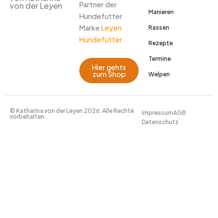
Partner der
von der Leyen
Manieren
Hundefutter
Marke
Leyen
Rassen
Hundefutter.
Rezepte
Termine
Hier gehts
zum Shop
Welpen
© Katharina von der Leyen 2026. Alle Rechte
Impressum
AGB
vorbehalten.
Datenschutz