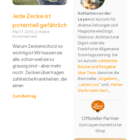
Katharina von der
Jede Zecke ist
Leyen
ist Autorin für
potentiell gefährlich
diverse Zeitungen und
Magazine wie Dogs,
Mai 17, 2015
Keine
Kommentare
Glamour, Architectural
Digist oder die
Warum Zeckenschutz so
Frankfurter Allgemeine
wichtig ist Wir hassen sie
Sonntagszeitung. Sie
alle, schon weil sie so
ist Autorin
zahlreicher
grausig sind – aber mehr
Bücher und Ratgeber
noch: Zecken übertragen
über Tiere
, darunter die
zahlreiche Krankheiten, die
Bestseller „
Angeleint!
„,
„
Leinen Los!
“ und „
Halten
einen
Sie Ihr Huhn fest!
„.
Zum Beitrag
Offizieller Partner
Zum Leyen Hundefutter
Shop