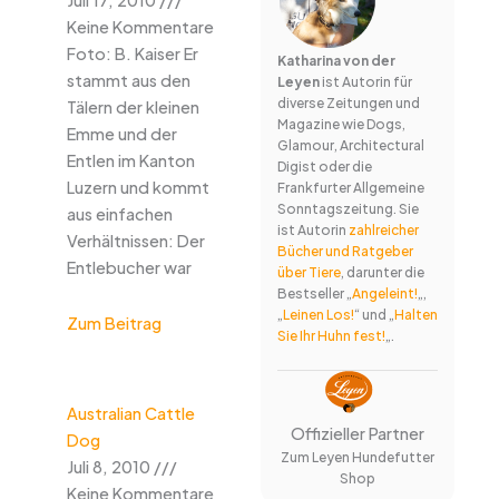
Juli 17, 2010
Keine Kommentare
Foto: B. Kaiser Er
Katharina von der
stammt aus den
Leyen
ist Autorin für
diverse Zeitungen und
Tälern der kleinen
Magazine wie Dogs,
Emme und der
Glamour, Architectural
Entlen im Kanton
Digist oder die
Luzern und kommt
Frankfurter Allgemeine
Sonntagszeitung. Sie
aus einfachen
ist Autorin
zahlreicher
Verhältnissen: Der
Bücher und Ratgeber
Entlebucher war
über Tiere
, darunter die
Bestseller „
Angeleint!
„,
„
Leinen Los!
“ und „
Halten
Zum Beitrag
Sie Ihr Huhn fest!
„.
Australian Cattle
Offizieller Partner
Dog
Zum Leyen Hundefutter
Juli 8, 2010
Shop
Keine Kommentare