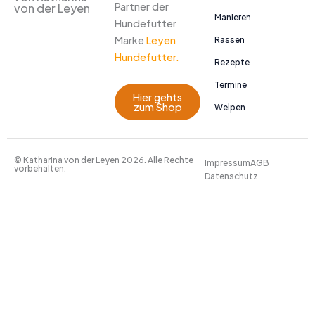
Partner der
von der Leyen
Manieren
Hundefutter
Marke
Leyen
Rassen
Hundefutter.
Rezepte
Termine
Hier gehts
zum Shop
Welpen
© Katharina von der Leyen 2026. Alle Rechte
Impressum
AGB
vorbehalten.
Datenschutz