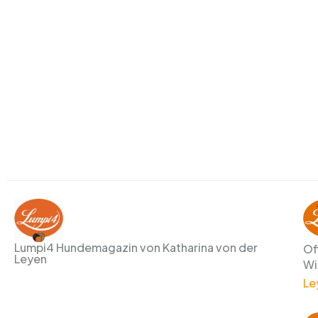
Lumpi4 Hundemagazin von Katharina von der
Of
Leyen
Wi
Le