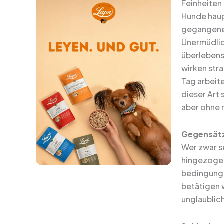
Feinheiten 
Hunde haup
gegangene 
Unermüdlic
überlebens
wirken stra
Tag arbeite
dieser Art 
aber ohne m
Gegensätz
Wer zwar s
hingezogen
bedingungsl
betätigen w
unglaublich