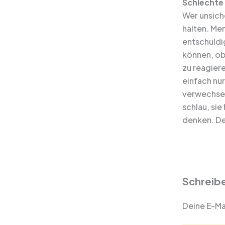
Schlechte 
Wer unsiche
halten. Men
entschuldi
können, ob 
zu reagiere
einfach nu
verwechsel
schlau, sie
denken. Der
Schreib
Deine E-Mai