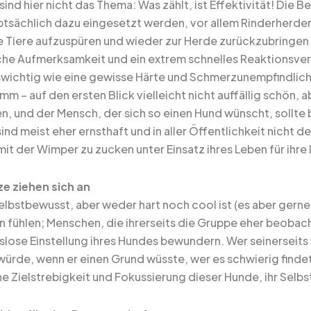
sind hier nicht das Thema: Was zählt, ist Effektivität! Die 
tsächlich dazu eingesetzt werden, vor allem Rinderherden
Tiere aufzuspüren und wieder zur Herde zurückzubringen 
he Aufmerksamkeit und ein extrem schnelles Reaktionsver
wichtig wie eine gewisse Härte und Schmerzunempfindlichk
mm – auf den ersten Blick vielleicht nicht auffällig schön
n, und der Mensch, der sich so einen Hund wünscht, sollte 
sind meist eher ernsthaft und in aller Öffentlichkeit nicht
it der Wimper zu zucken unter Einsatz ihres Leben für ihre
e ziehen sich an
elbstbewusst, aber weder hart noch cool ist (es aber gern
 fühlen; Menschen, die ihrerseits die Gruppe eher beobach
ose Einstellung ihres Hundes bewundern. Wer seinerseits we
ürde, wenn er einen Grund wüsste, wer es schwierig findet,
e Zielstrebigkeit und Fokussierung dieser Hunde, ihr Selbs