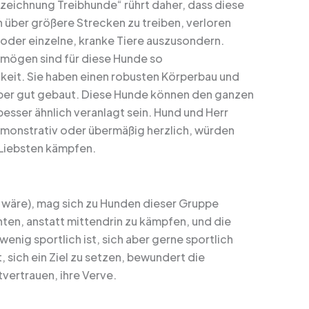
Bezeichnung Treibhunde“ rührt daher, dass diese
 über größere Strecken zu treiben, verloren
oder einzelne, kranke Tiere auszusondern.
mögen sind für diese Hunde so
eit. Sie haben einen robusten Körperbau und
, aber gut gebaut. Diese Hunde können den ganzen
besser ähnlich veranlagt sein. Hund und Herr
 demonstrativ oder übermäßig herzlich, würden
 Liebsten kämpfen.
e wäre), mag sich zu Hunden dieser Gruppe
ten, anstatt mittendrin zu kämpfen, und die
nig sportlich ist, sich aber gerne sportlich
 sich ein Ziel zu setzen, bewundert die
tvertrauen, ihre Verve.