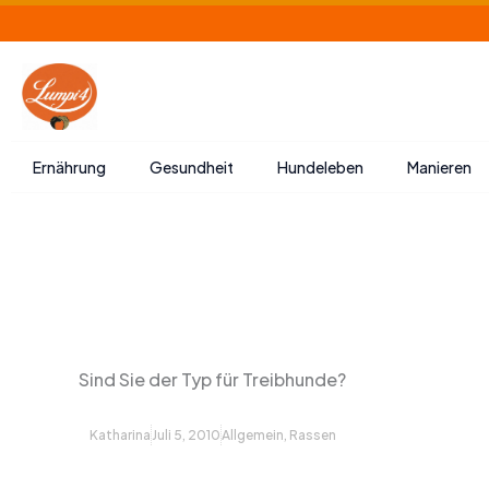
Zum
Inhalt
springen
Ernährung
Gesundheit
Hundeleben
Manieren
Sind Sie der Typ für Treibhunde?
Katharina
Juli 5, 2010
Allgemein
,
Rassen