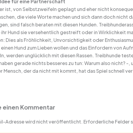
Idee für eine Partnerschaft
r ist, von Selbstzweifeln geplagt und eher nicht konsequen
schen, die viele Worte machen und sich dann doch nicht dar
gen, sind falsch beraten mit diesen Hunden. Treibhundera
ihr Hund sie versehentlich gestreift oder in Wirklichkeit 
n: Dies als Fröhlichkeit, Unvorsichtigkeit oder Enthusiasm
r einen Hund zum Lieben wollen und das Einfordern von A
n, werden unglücklich mit diesen Rassen. Treibhunde teste
 haben gerade nichts besseres zu tun: Warum also nicht? -,
 Mensch, der da nicht mit kommt, hat das Spiel schnell ver
e einen Kommentar
l-Adresse wird nicht veröffentlicht.
Erforderliche Felder 