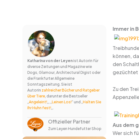
Immer in 
Treibhunde 
können, dan
Katharina von der Leyen
ist Autorin für
den Schalth
diverse Zeitungen und Magazine wie
gezüchtet 
Dogs, Glamour, Architectural Digist oder
die Frankfurter Allgemeine
Sonntagszeitung. Sie ist
Zu den Tre
Autorin
zahlreicher Bücher und Ratgeber
über Tiere
, darunter die Bestseller
Appenzelle
„
Angeleint!
„, „
Leinen Los!
“ und „
Halten Sie
Ihr Huhn fest!
„.
Offizieller Partner
Aus dem gl
Zum Leyen Hundefutter Shop
Wer sich fü