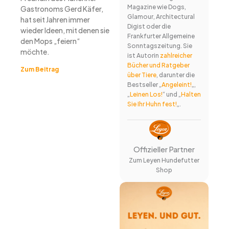
Magazine wie Dogs,
Gastronoms Gerd Käfer,
Glamour, Architectural
hat seit Jahren immer
Digist oder die
wieder Ideen, mit denen sie
Frankfurter Allgemeine
den Mops „feiern“
Sonntagszeitung. Sie
möchte.
ist Autorin
zahlreicher
Bücher und Ratgeber
Zum Beitrag
über Tiere
, darunter die
Bestseller „
Angeleint!
„,
„
Leinen Los!
“ und „
Halten
Sie Ihr Huhn fest!
„.
Offizieller Partner
Zum Leyen Hundefutter
Shop