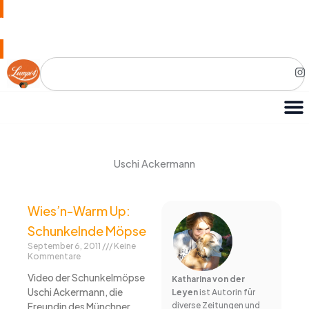
Zum
Hier geht es zu unserer eigenen Hundefutter Marke
Inhalt
springen
Search
I
n
s
t
a
g
r
a
m
Uschi Ackermann
Wies’n-Warm Up:
Schunkelnde Möpse
September 6, 2011
Keine
Kommentare
Video der Schunkelmöpse
Katharina von der
Uschi Ackermann, die
Leyen
ist Autorin für
Freundin des Münchner
diverse Zeitungen und