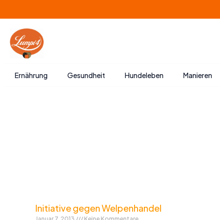
Zum
Inhalt
springen
Ernährung
Gesundheit
Hundeleben
Manieren
Initiative gegen Welpenhandel
Januar 7, 2013
Keine Kommentare