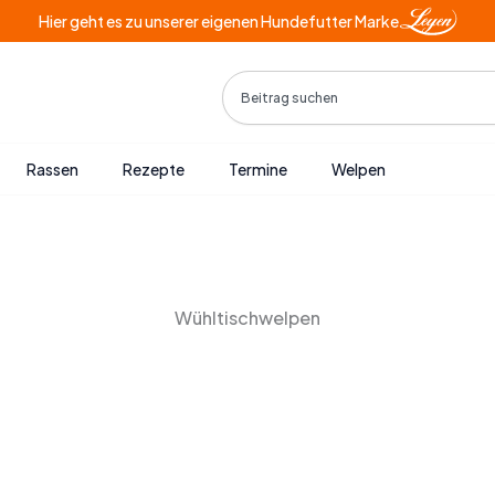
Hier geht es zu unserer eigenen Hundefutter Marke
Search
Rassen
Rezepte
Termine
Welpen
Wühltischwelpen