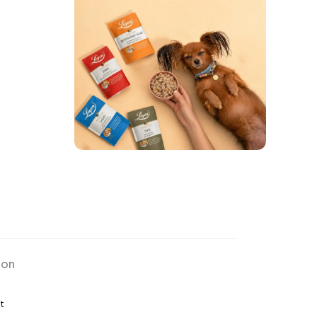
ion
t