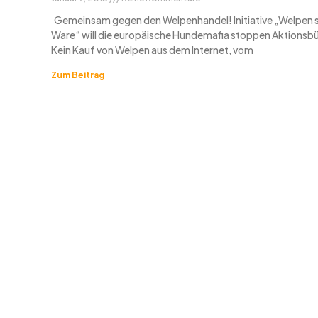
Gemeinsam gegen den Welpenhandel! Initiative „Welpen s
Ware“ will die europäische Hundemafia stoppen Aktionsbü
Kein Kauf von Welpen aus dem Internet, vom
Zum Beitrag