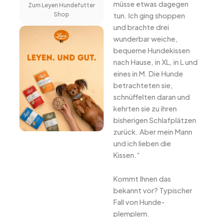
müsse etwas dagegen
Zum Leyen Hundefutter
Shop
tun. Ich ging shoppen
und brachte drei
wunderbar weiche,
bequeme Hundekissen
nach Hause, in XL, in L und
eines in M. Die Hunde
betrachteten sie,
schnüffelten daran und
kehrten sie zu ihren
bisherigen Schlafplätzen
zurück. Aber mein Mann
und ich lieben die
Kissen.“
Kommt Ihnen das
bekannt vor? Typischer
Fall von Hunde-
plemplem.