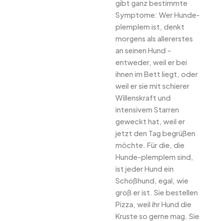
gibt ganz bestimmte
Symptome: Wer Hunde-
plemplem ist, denkt
morgens als allererstes
an seinen Hund –
entweder, weil er bei
ihnen im Bett liegt, oder
weil er sie mit schierer
Willenskraft und
intensivem Starren
geweckt hat, weil er
jetzt den Tag begrüßen
möchte. Für die, die
Hunde-plemplem sind,
ist jeder Hund ein
Schoßhund, egal, wie
groß er ist. Sie bestellen
Pizza, weil ihr Hund die
Kruste so gerne mag. Sie