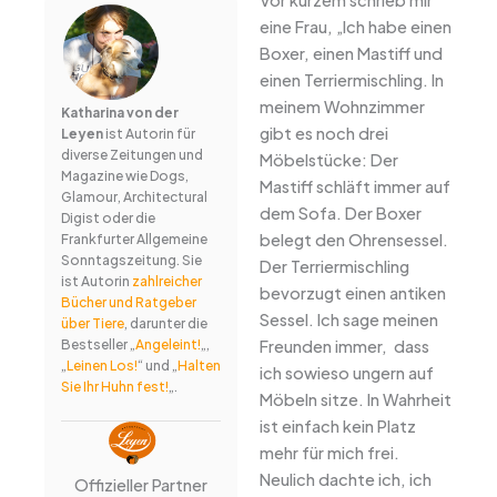
eine Frau, „Ich habe einen
Boxer, einen Mastiff und
einen Terriermischling. In
meinem Wohnzimmer
Katharina von der
gibt es noch drei
Leyen
ist Autorin für
diverse Zeitungen und
Möbelstücke: Der
Magazine wie Dogs,
Mastiff schläft immer auf
Glamour, Architectural
dem Sofa. Der Boxer
Digist oder die
belegt den Ohrensessel.
Frankfurter Allgemeine
Sonntagszeitung. Sie
Der Terriermischling
ist Autorin
zahlreicher
bevorzugt einen antiken
Bücher und Ratgeber
Sessel. Ich sage meinen
über Tiere
, darunter die
Freunden immer, dass
Bestseller „
Angeleint!
„,
„
Leinen Los!
“ und „
Halten
ich sowieso ungern auf
Sie Ihr Huhn fest!
„.
Möbeln sitze. In Wahrheit
ist einfach kein Platz
mehr für mich frei.
Neulich dachte ich, ich
Offizieller Partner