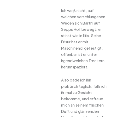
Ich weiß nicht, auf
welchen verschlungenen
Wegen sich Barthl auf
Sepps Hof bewegt, er
stinkt wie in Iltis. Seine
Frisur hat er mit
Maschinenöl gefestigt,
offenbar ist er unter
irgendwelchen Treckern
herumspaziert.
Also bade ich ihn
praktisch täglich, falls ich
ih mal zu Gesicht
bekomme, und erfreue
mich an seinem frischen
Duft und glänzenden