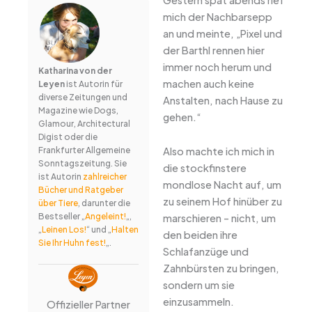
mich der Nachbarsepp
an und meinte, „Pixel und
der Barthl rennen hier
immer noch herum und
Katharina von der
machen auch keine
Leyen
ist Autorin für
diverse Zeitungen und
Anstalten, nach Hause zu
Magazine wie Dogs,
gehen.“
Glamour, Architectural
Digist oder die
Also machte ich mich in
Frankfurter Allgemeine
Sonntagszeitung. Sie
die stockfinstere
ist Autorin
zahlreicher
mondlose Nacht auf, um
Bücher und Ratgeber
zu seinem Hof hinüber zu
über Tiere
, darunter die
Bestseller „
Angeleint!
„,
marschieren – nicht, um
„
Leinen Los!
“ und „
Halten
den beiden ihre
Sie Ihr Huhn fest!
„.
Schlafanzüge und
Zahnbürsten zu bringen,
sondern um sie
einzusammeln.
Offizieller Partner