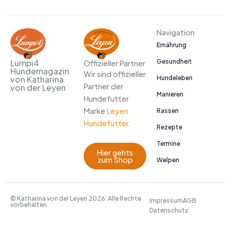
Navigation
Ernährung
Gesundheit
Lumpi4
Offizieller Partner
Hundemagazin
Wir sind offizieller
Hundeleben
von Katharina
Partner der
von der Leyen
Manieren
Hundefutter
Marke
Leyen
Rassen
Hundefutter.
Rezepte
Termine
Hier gehts
zum Shop
Welpen
© Katharina von der Leyen 2026. Alle Rechte
Impressum
AGB
vorbehalten.
Datenschutz