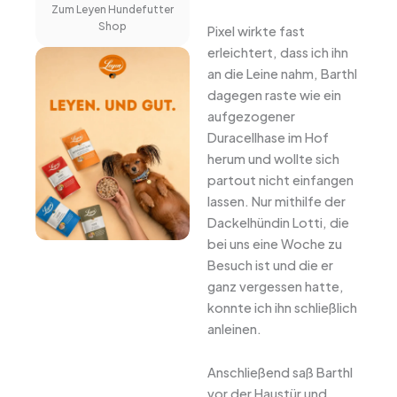
Zum Leyen Hundefutter
Shop
Pixel wirkte fast
erleichtert, dass ich ihn
an die Leine nahm, Barthl
dagegen raste wie ein
aufgezogener
Duracellhase im Hof
herum und wollte sich
partout nicht einfangen
lassen. Nur mithilfe der
Dackelhündin Lotti, die
bei uns eine Woche zu
Besuch ist und die er
ganz vergessen hatte,
konnte ich ihn schließlich
anleinen.
Anschließend saß Barthl
vor der Haustür und