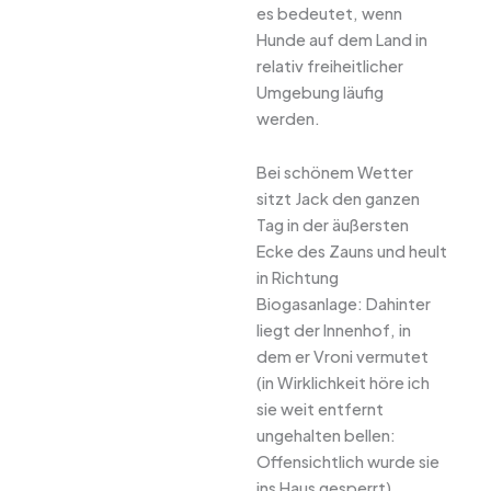
es bedeutet, wenn
Hunde auf dem Land in
relativ freiheitlicher
Umgebung läufig
werden.
Bei schönem Wetter
sitzt Jack den ganzen
Tag in der äußersten
Ecke des Zauns und heult
in Richtung
Biogasanlage: Dahinter
liegt der Innenhof, in
dem er Vroni vermutet
(in Wirklichkeit höre ich
sie weit entfernt
ungehalten bellen:
Offensichtlich wurde sie
ins Haus gesperrt).