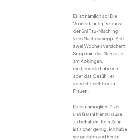
Es ist nämlich so: Die
Vroni ist läufig. Vroni ist
der Shi Tzu-Mischling
vom Nachbarsepp. Seit
zwei Wochen versichert
Sepp mir, das Ganze sei
am Abklingen,
mittlerweile habe ich
aber das Gefühl, er
versteht nichts von
Frauen.
Es ist unmöglich, Pixel
und Barthl hier zuhause
zu behalten: Kein Zaun
ist sicher genug, ich habe
sie gestern und heute