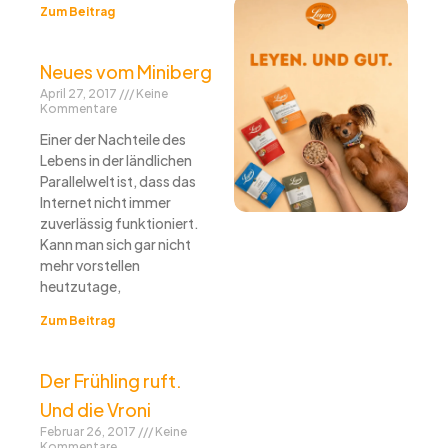
Zum Beitrag
Neues vom Miniberg
April 27, 2017
Keine
Kommentare
Einer der Nachteile des
Lebens in der ländlichen
Parallelwelt ist, dass das
Internet nicht immer
zuverlässig funktioniert.
Kann man sich gar nicht
mehr vorstellen
heutzutage,
Zum Beitrag
Der Frühling ruft.
Und die Vroni
Februar 26, 2017
Keine
Kommentare