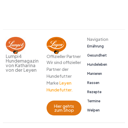
Navigation
Ernährung
Gesundheit
Lumpi4
Offizieller Partner
Hundemagazin
Wir sind offizieller
Hundeleben
von Katharina
Partner der
von der Leyen
Manieren
Hundefutter
Marke
Leyen
Rassen
Hundefutter.
Rezepte
Termine
Hier gehts
zum Shop
Welpen