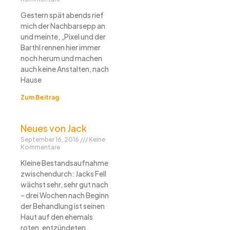
Gestern spät abends rief
mich der Nachbarsepp an
und meinte, „Pixel und der
Barthl rennen hier immer
noch herum und machen
auch keine Anstalten, nach
Hause
Zum Beitrag
Neues von Jack
September 16, 2016
Keine
Kommentare
Kleine Bestandsaufnahme
zwischendurch: Jacks Fell
wächst sehr, sehr gut nach
– drei Wochen nach Beginn
der Behandlung ist seinen
Haut auf den ehemals
roten, entzündeten,