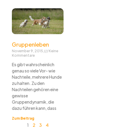
Gruppenleben
November 9, 2015
Keine
Kommentare
Es gibt wahrscheinlich
genau so viele Vor- wie
Nachteile, mehrere Hunde
zu halten. Zu den
Nachteilen gehören eine
gewisse
Gruppendynamik, die
dazu führen kann, dass
Zum Beitrag
1
2
3
4