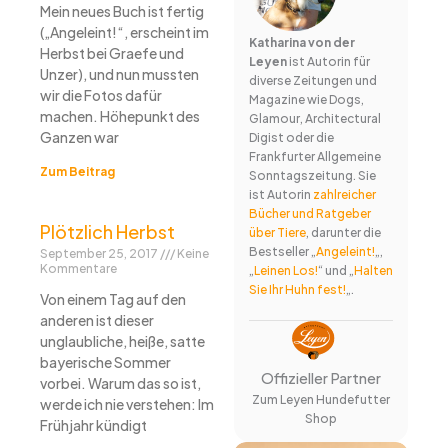
Mein neues Buch ist fertig
(„Angeleint!“, erscheint im
Katharina von der
Herbst bei Graefe und
Leyen
ist Autorin für
Unzer), und nun mussten
diverse Zeitungen und
wir die Fotos dafür
Magazine wie Dogs,
machen. Höhepunkt des
Glamour, Architectural
Ganzen war
Digist oder die
Frankfurter Allgemeine
Zum Beitrag
Sonntagszeitung. Sie
ist Autorin
zahlreicher
Bücher und Ratgeber
Plötzlich Herbst
über Tiere
, darunter die
Bestseller „
Angeleint!
„,
September 25, 2017
Keine
Kommentare
„
Leinen Los!
“ und „
Halten
Sie Ihr Huhn fest!
„.
Von einem Tag auf den
anderen ist dieser
unglaubliche, heiße, satte
bayerische Sommer
Offizieller Partner
vorbei. Warum das so ist,
Zum Leyen Hundefutter
werde ich nie verstehen: Im
Shop
Frühjahr kündigt