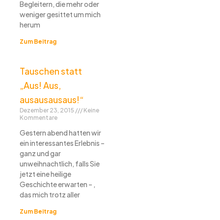
Begleitern, die mehr oder
weniger gesittet um mich
herum
Zum Beitrag
Tauschen statt
„Aus! Aus,
ausausausaus!“
Dezember 23, 2015
Keine
Kommentare
Gestern abend hatten wir
ein interessantes Erlebnis –
ganz und gar
unweihnachtlich, falls Sie
jetzt eine heilige
Geschichte erwarten – ,
das mich trotz aller
Zum Beitrag