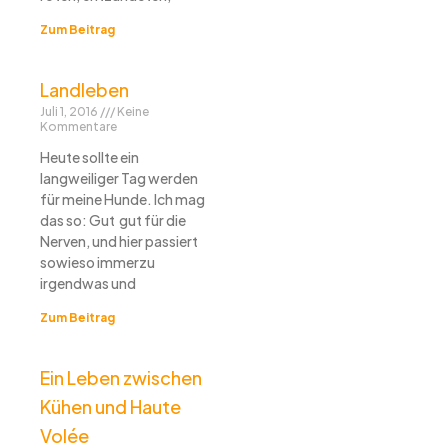
Zum Beitrag
Landleben
Juli 1, 2016
Keine
Kommentare
Heute sollte ein
langweiliger Tag werden
für meine Hunde. Ich mag
das so: Gut gut für die
Nerven, und hier passiert
sowieso immerzu
irgendwas und
Zum Beitrag
Ein Leben zwischen
Kühen und Haute
Volée