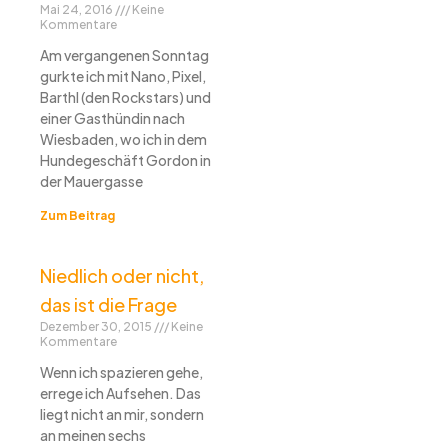
Mai 24, 2016
Keine
Kommentare
Am vergangenen Sonntag
gurkte ich mit Nano, Pixel,
Barthl (den Rockstars) und
einer Gasthündin nach
Wiesbaden, wo ich in dem
Hundegeschäft Gordon in
der Mauergasse
Zum Beitrag
Niedlich oder nicht,
das ist die Frage
Dezember 30, 2015
Keine
Kommentare
Wenn ich spazieren gehe,
errege ich Aufsehen. Das
liegt nicht an mir, sondern
an meinen sechs