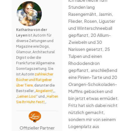
Stunden lang
Rasengemäht, Jasmin,
Flieder, Rosen, Liguster
und Winterschneeball
Katharina von der
gepflanzt, 20 Allium-
Leyen
ist Autorin für
diverse Zeitungen und
Zwiebeln und 30
Magazine wie Dogs,
Narissen gesetzt, 25
Glamour, Architectural
Tulpen und einen
Digist oder die
Rhododendron
Frankfurter Allgemeine
Sonntagszeitung. Sie
gepflanzt, anschließend
ist Autorin
zahlreicher
eine Pinien-Tarte und 20
Bücher und Ratgeber
Orangen-Schokoladen-
über Tiere
, darunter die
Muffins gebacken und
Bestseller „
Angeleint!
„,
„
Leinen Los!
“ und „
Halten
bin jetzt etwas ermüdet.
Sie Ihr Huhn fest!
„.
Fritz hat sich dabei nicht
nützlich gemacht,
sondern mir von seinem
Logenplatz aus
Offizieller Partner