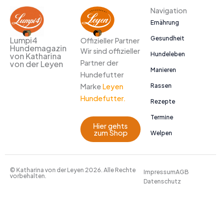
Navigation
Ernährung
Gesundheit
Lumpi4
Offizieller Partner
Hundemagazin
Wir sind offizieller
Hundeleben
von Katharina
Partner der
von der Leyen
Manieren
Hundefutter
Marke
Leyen
Rassen
Hundefutter.
Rezepte
Termine
Hier gehts
zum Shop
Welpen
© Katharina von der Leyen 2026. Alle Rechte
Impressum
AGB
vorbehalten.
Datenschutz