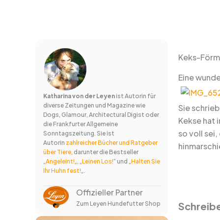
Keks-Förm
Eine wunde
Katharina von der Leyen
ist Autorin für
diverse Zeitungen und Magazine wie
Sie schrie
Dogs, Glamour, Architectural Digist oder
Kekse hat 
die Frankfurter Allgemeine
so voll sei
Sonntagszeitung. Sie ist
Autorin
zahlreicher Bücher und Ratgeber
hinmarschi
über Tiere
, darunter die Bestseller
„
Angeleint!
„, „
Leinen Los!
“ und „
Halten Sie
Ihr Huhn fest!
„.
Offizieller Partner
Schreib
Zum Leyen Hundefutter Shop