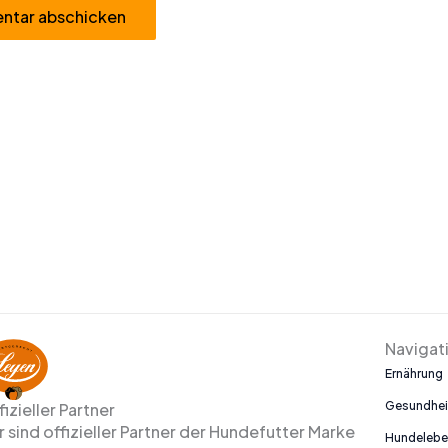
Navigat
Ernährung
Gesundhei
fizieller Partner
r sind offizieller Partner der Hundefutter Marke
Hundeleb