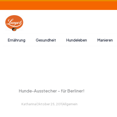
Zum
Inhalt
springen
Ernährung
Gesundheit
Hundeleben
Manieren
Hunde-Ausstecher – für Berliner!
Katharina
Oktober 25, 2011
Allgemein