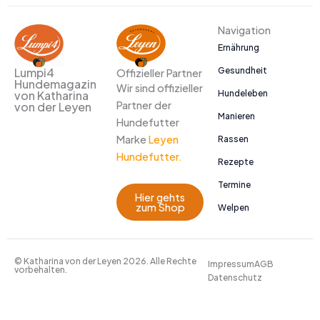
Navigation
Ernährung
Gesundheit
Lumpi4
Offizieller Partner
Hundemagazin
Wir sind offizieller
Hundeleben
von Katharina
Partner der
von der Leyen
Manieren
Hundefutter
Marke
Leyen
Rassen
Hundefutter.
Rezepte
Termine
Hier gehts
zum Shop
Welpen
© Katharina von der Leyen 2026. Alle Rechte
Impressum
AGB
vorbehalten.
Datenschutz