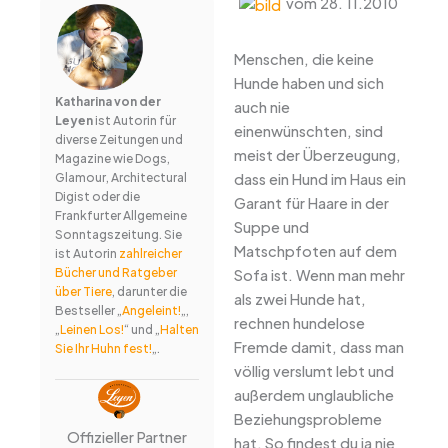
vom 28. 11.2010
Menschen, die keine
Hunde haben und sich
Katharina von der
auch nie
Leyen
ist Autorin für
einenwünschten, sind
diverse Zeitungen und
meist der Überzeugung,
Magazine wie Dogs,
dass ein Hund im Haus ein
Glamour, Architectural
Digist oder die
Garant für Haare in der
Frankfurter Allgemeine
Suppe und
Sonntagszeitung. Sie
Matschpfoten auf dem
ist Autorin
zahlreicher
Bücher und Ratgeber
Sofa ist. Wenn man mehr
über Tiere
, darunter die
als zwei Hunde hat,
Bestseller „
Angeleint!
„,
rechnen hundelose
„
Leinen Los!
“ und „
Halten
Fremde damit, dass man
Sie Ihr Huhn fest!
„.
völlig verslumt lebt und
außerdem unglaubliche
Beziehungsprobleme
Offizieller Partner
hat. So findest du ja nie