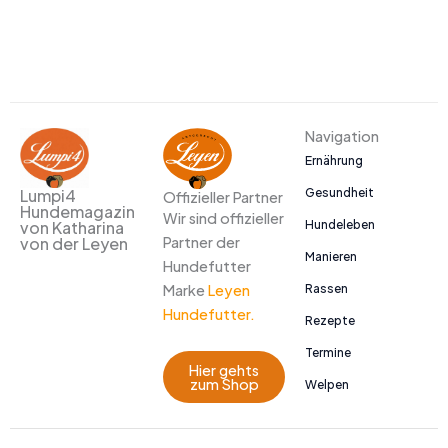
Navigation
Ernährung
Gesundheit
Lumpi4
Offizieller Partner
Hundemagazin
Wir sind offizieller
Hundeleben
von Katharina
Partner der
von der Leyen
Manieren
Hundefutter
Marke
Leyen
Rassen
Hundefutter.
Rezepte
Termine
Hier gehts
zum Shop
Welpen