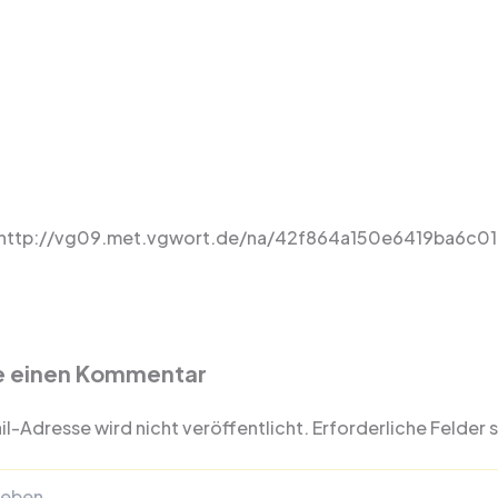
“http://vg09.met.vgwort.de/na/42f864a150e6419ba6c01dd
e einen Kommentar
l-Adresse wird nicht veröffentlicht.
Erforderliche Felder 