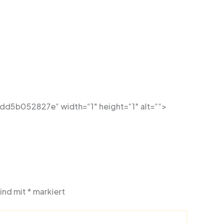
5b052827e“ width=“1″ height=“1″ alt=““>
sind mit
*
markiert