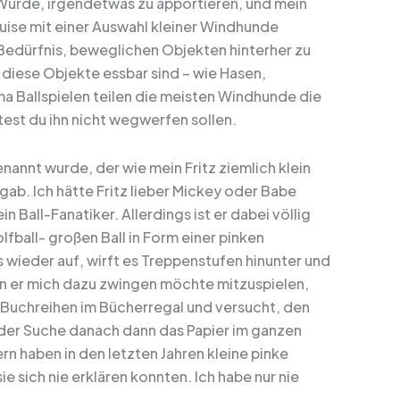
ürde, irgendetwas zu apportieren, und mein
Luise mit einer Auswahl kleiner Windhunde
edürfnis, beweglichen Objekten hinterher zu
s diese Objekte essbar sind – wie Hasen,
a Ballspielen teilen die meisten Windhunde die
est du ihn nicht wegwerfen sollen.
nannt wurde, der wie mein Fritz ziemlich klein
gab. Ich hätte Fritz lieber Mickey oder Babe
n Ball-Fanatiker. Allerdings ist er dabei völlig
lfball- großen Ball in Form einer pinken
 wieder auf, wirft es Treppenstufen hinunter und
enn er mich dazu zwingen möchte mitzuspielen,
ie Buchreihen im Bücherregal und versucht, den
f der Suche danach dann das Papier im ganzen
n haben in den letzten Jahren kleine pinke
sich nie erklären konnten. Ich habe nur nie