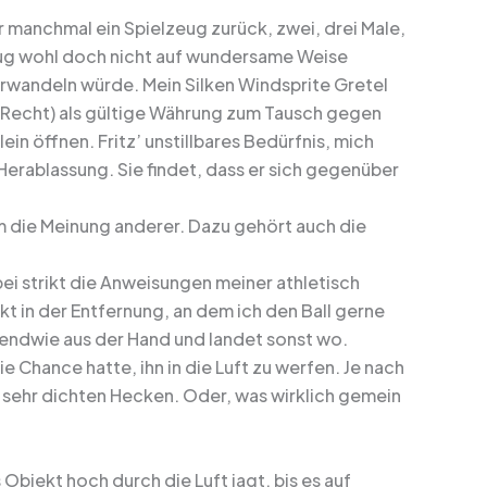
r manchmal ein Spielzeug zurück, zwei, drei Male,
zeug wohl doch nicht auf wundersame Weise
erwandeln würde. Mein Silken Windsprite Gretel
 Recht) als gültige Währung zum Tausch gegen
in öffnen. Fritz’ unstillbares Bedürfnis, mich
erablassung. Sie findet, dass er sich gegenüber
um die Meinung anderer. Dazu gehört auch die
bei strikt die Anweisungen meiner athletisch
t in der Entfernung, an dem ich den Ball gerne
rgendwie aus der Hand und landet sonst wo.
ie Chance hatte, ihn in die Luft zu werfen. Je nach
he sehr dichten Hecken. Oder, was wirklich gemein
Objekt hoch durch die Luft jagt, bis es auf