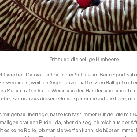
Fritz und die heilige Himbeere
cht werfen. Das war schon in der Schule so: Beim Sport sah 
verwechseln, weil ich Angst davor hatte, vom Ball getroffe
edes Mal auf rätselhafte Weise aus den Händen und landete 
iebe, kam ich aus diesem Grund später nie auf die Idee, mi
 mir genau überlege, hatte ich fast immer Hunde, die mit B
aligen braunen Pudel Ida, aber da zog ich mich aus der Aff
t es keine Rolle, ob man sie werfen kann, sie hüpfen immer i