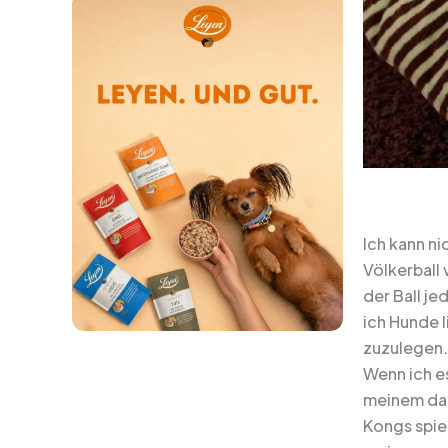
Ich kann ni
Völkerball 
der Ball j
ich Hunde l
zuzulegen.
Wenn ich es
meinem dam
Kongs spiel