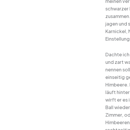
meinen ver
schwarzer 
zusammen. 
jagen und s
Karnickel,
Einstellun
Dachte ich 
und zart wa
nennen soll
einseitig g
Himbeere. D
läuft hint
wirft er es
Ball wiede
Zimmer, od
Himbeeren 
rechtzeitig