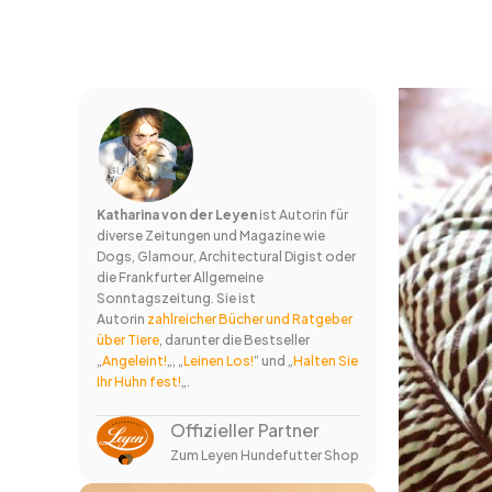
Katharina von der Leyen
ist Autorin für
diverse Zeitungen und Magazine wie
Dogs, Glamour, Architectural Digist oder
die Frankfurter Allgemeine
Sonntagszeitung. Sie ist
Autorin
zahlreicher Bücher und Ratgeber
über Tiere
, darunter die Bestseller
„
Angeleint!
„, „
Leinen Los!
“ und „
Halten Sie
Ihr Huhn fest!
„.
Offizieller Partner
Zum Leyen Hundefutter Shop