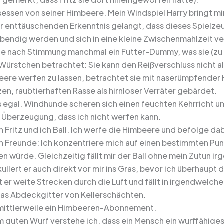
esessen von seiner Himbeere. Mein Windspiel Harry bringt mi
der enttäuschenden Erkenntnis gelangt, dass dieses Spiel
lebendig werden und sich in eine kleine Zwischenmahlzeit v
 je nach Stimmung manchmal ein Futter-Dummy, was sie (zu
ürstchen betrachtet: Sie kann den Reißverschluss nicht alle
eere werfen zu lassen, betrachtet sie mit naserümpfender H
zen, raubtierhaften Rasse als hirnloser Verräter gebärdet.
das egal. Windhunde scheren sich einen feuchten Kehrricht 
 Überzeugung, dass ich nicht werfen kann.
n Fritz und ich Ball. Ich werfe die Himbeere und befolge da
 Freunde: Ich konzentriere mich auf einen bestimmten Punk
n würde. Gleichzeitig fällt mir der Ball ohne mein Zutun i
llert er auch direkt vor mir ins Gras, bevor ich überhaupt d
t er weite Strecken durch die Luft und fällt in irgendwelc
 das Abdeckgitter von Kellerschächten.
mittlerweile ein Himbeeren-Abonnement.
 guten Wurf verstehe ich, dass ein Mensch ein wurffähiges 