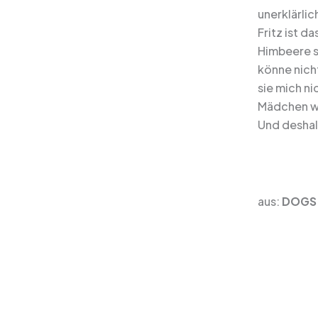
unerklärli
Fritz ist d
Himbeere s
könne nich
sie mich ni
Mädchen wi
Und deshal
aus:
DOGS