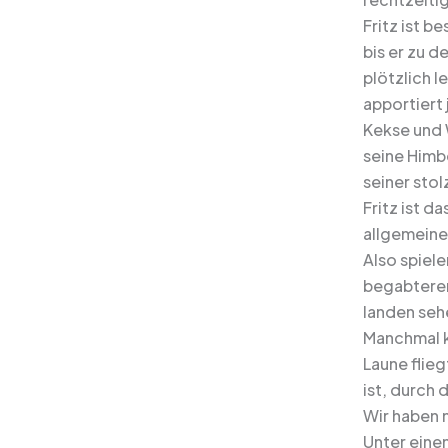
Fritz ist b
bis er zu 
plötzlich 
apportiert
Kekse und W
seine Himb
seiner stol
Fritz ist 
allgemeine
Also spiele
begabteren
landen sehe
Manchmal ku
Laune flieg
ist, durch
Wir haben 
Unter einem