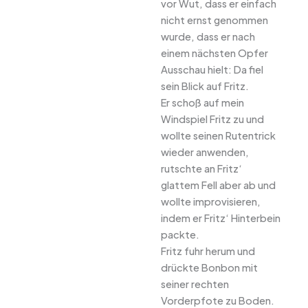
vor Wut, dass er einfach
nicht ernst genommen
wurde, dass er nach
einem nächsten Opfer
Ausschau hielt: Da fiel
sein Blick auf Fritz.
Er schoß auf mein
Windspiel Fritz zu und
wollte seinen Rutentrick
wieder anwenden,
rutschte an Fritz‘
glattem Fell aber ab und
wollte improvisieren,
indem er Fritz‘ Hinterbein
packte.
Fritz fuhr herum und
drückte Bonbon mit
seiner rechten
Vorderpfote zu Boden.