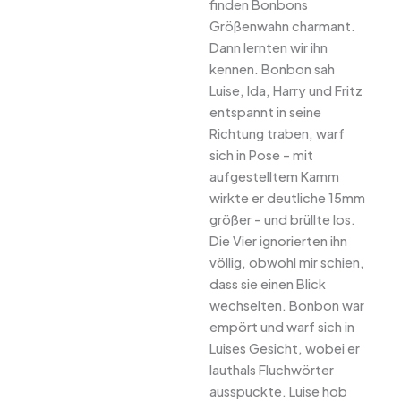
finden Bonbons
Größenwahn charmant.
Dann lernten wir ihn
kennen. Bonbon sah
Luise, Ida, Harry und Fritz
entspannt in seine
Richtung traben, warf
sich in Pose – mit
aufgestelltem Kamm
wirkte er deutliche 15mm
größer – und brüllte los.
Die Vier ignorierten ihn
völlig, obwohl mir schien,
dass sie einen Blick
wechselten. Bonbon war
empört und warf sich in
Luises Gesicht, wobei er
lauthals Fluchwörter
ausspuckte. Luise hob