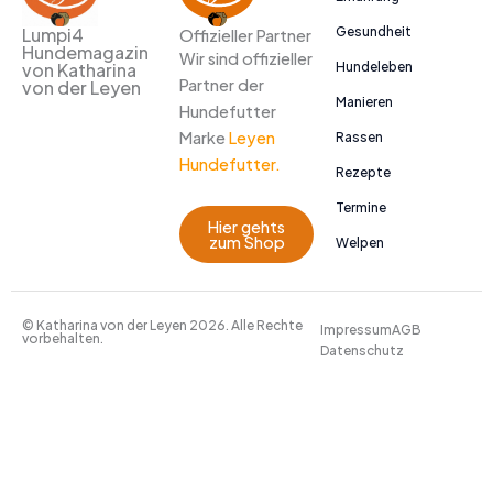
Gesundheit
Lumpi4
Offizieller Partner
Hundemagazin
Wir sind offizieller
Hundeleben
von Katharina
Partner der
von der Leyen
Manieren
Hundefutter
Marke
Leyen
Rassen
Hundefutter.
Rezepte
Termine
Hier gehts
zum Shop
Welpen
© Katharina von der Leyen 2026. Alle Rechte
Impressum
AGB
vorbehalten.
Datenschutz