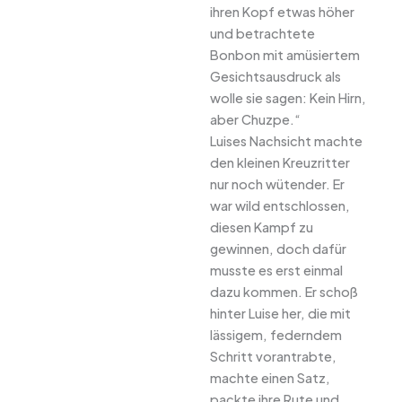
ihren Kopf etwas höher
und betrachtete
Bonbon mit amüsiertem
Gesichtsausdruck als
wolle sie sagen: Kein Hirn,
aber Chuzpe.“
Luises Nachsicht machte
den kleinen Kreuzritter
nur noch wütender. Er
war wild entschlossen,
diesen Kampf zu
gewinnen, doch dafür
musste es erst einmal
dazu kommen. Er schoß
hinter Luise her, die mit
lässigem, federndem
Schritt vorantrabte,
machte einen Satz,
packte ihre Rute und