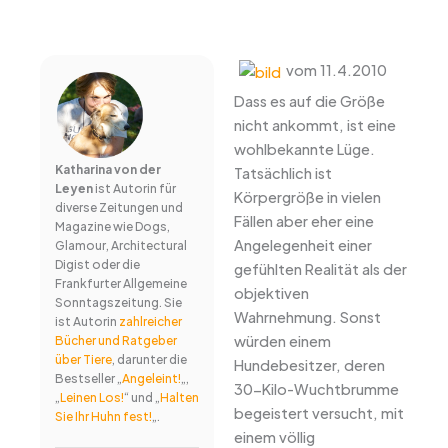
vom 11.4.2010
Dass es auf die Größe
nicht ankommt, ist eine
wohlbekannte Lüge.
Katharina von der
Tatsächlich ist
Leyen
ist Autorin für
Körpergröße in vielen
diverse Zeitungen und
Fällen aber eher eine
Magazine wie Dogs,
Angelegenheit einer
Glamour, Architectural
Digist oder die
gefühlten Realität als der
Frankfurter Allgemeine
objektiven
Sonntagszeitung. Sie
Wahrnehmung. Sonst
ist Autorin
zahlreicher
würden einem
Bücher und Ratgeber
über Tiere
, darunter die
Hundebesitzer, deren
Bestseller „
Angeleint!
„,
30-Kilo-Wuchtbrumme
„
Leinen Los!
“ und „
Halten
begeistert versucht, mit
Sie Ihr Huhn fest!
„.
einem völlig