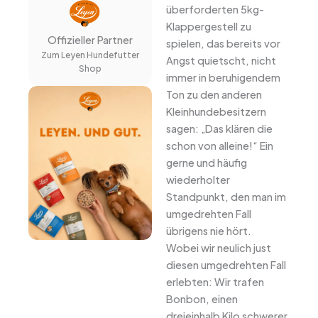
überforderten 5kg-
Klappergestell zu
Offizieller Partner
spielen, das bereits vor
Zum Leyen Hundefutter
Angst quietscht, nicht
Shop
immer in beruhigendem
Ton zu den anderen
Kleinhundebesitzern
sagen: „Das klären die
schon von alleine!“ Ein
gerne und häufig
wiederholter
Standpunkt, den man im
umgedrehten Fall
übrigens nie hört.
Wobei wir neulich just
diesen umgedrehten Fall
erlebten: Wir trafen
Bonbon, einen
dreieinhalb Kilo schwerer