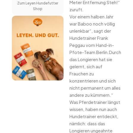
Meter Entfernung Steh!“
Zum Leyen Hundefutter
Shop
zuruft.
Vor einem halben Jahr
war Baboo noch völlig
unlenkbar“, sagt der
Hundetrainer Frank
Peggau vom Hand-in-
Pfote-Team Berlin.Durch
das Longieren hat sie
gelernt, sich auf
Frauchen zu
konzentrieren und sich
nicht permanent um alles
andere zu kümmern.“
Was Pferdetrainer längst
wissen, haben nun auch
Hundetrainer entdeckt,
nämlich: dass das
Longieren ungeahnte