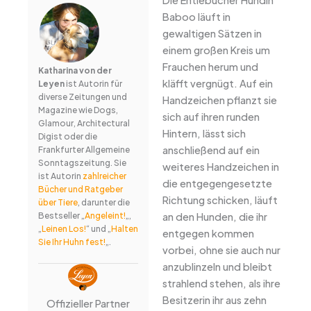
Baboo läuft in
gewaltigen Sätzen in
einem großen Kreis um
Frauchen herum und
Katharina von der
kläfft vergnügt. Auf ein
Leyen
ist Autorin für
diverse Zeitungen und
Handzeichen pflanzt sie
Magazine wie Dogs,
sich auf ihren runden
Glamour, Architectural
Hintern, lässt sich
Digist oder die
anschließend auf ein
Frankfurter Allgemeine
Sonntagszeitung. Sie
weiteres Handzeichen in
ist Autorin
zahlreicher
die entgegengesetzte
Bücher und Ratgeber
Richtung schicken, läuft
über Tiere
, darunter die
an den Hunden, die ihr
Bestseller „
Angeleint!
„,
„
Leinen Los!
“ und „
Halten
entgegen kommen
Sie Ihr Huhn fest!
„.
vorbei, ohne sie auch nur
anzublinzeln und bleibt
strahlend stehen, als ihre
Besitzerin ihr aus zehn
Offizieller Partner