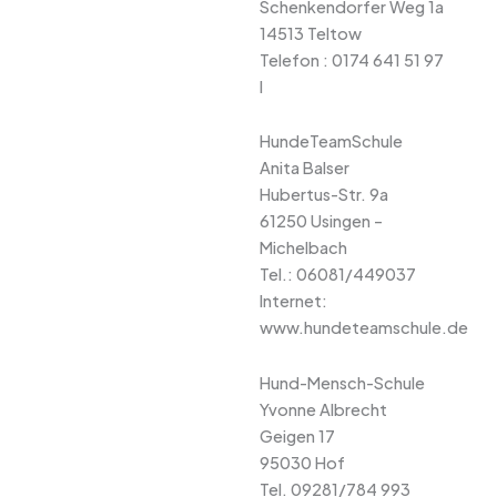
Schenkendorfer Weg 1a
14513 Teltow
Telefon : 0174 641 51 97
l
HundeTeamSchule
Anita Balser
Hubertus-Str. 9a
61250 Usingen –
Michelbach
Tel.: 06081/449037
Internet:
www.hundeteamschule.de
Hund-Mensch-Schule
Yvonne Albrecht
Geigen 17
95030 Hof
Tel. 09281/784 993