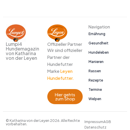
Navigation
Ernährung
Gesundheit
Lumpi4
Offizieller Partner
Hundemagazin
Wir sind offizieller
Hundeleben
von Katharina
Partner der
von der Leyen
Manieren
Hundefutter
Marke
Leyen
Rassen
Hundefutter.
Rezepte
Termine
Hier gehts
zum Shop
Welpen
© Katharina von der Leyen 2026. Alle Rechte
Impressum
AGB
vorbehalten.
Datenschutz