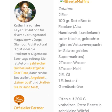
Zutaten:
2 Eier
100 gr. Rote Beete
Katharina von der
Flocken (Alsa
Leyen
ist Autorin für
Hundewelt, Lunderland)
diverse Zeitungen und
oder frische, gekochte
Magazine wie Dogs,
(gibt es Vakuumverpackt
Glamour, Architectural
Digist oder die
im Salatregal des
Frankfurter Allgemeine
Supermarktes)
Sonntagszeitung. Sie
2Tassen Wasser
ist Autorin
zahlreicher
3Tassen Mehl
Bücher und Ratgeber
über Tiere
, darunter die
2 EL Öl
Bestseller „
Angeleint!
„,
1 EL Instant-
„
Leinen Los!
“ und „
Halten
Gemüsebrühe
Sie Ihr Huhn fest!
„.
Ofen auf 200 C
vorheizen. Rote Beete in
Offizieller Partner
sehr kleine Würfel