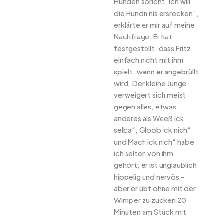
Hunden spricht. Ich will
die Hundn nis ersrecken“,
erklärte er mir auf meine
Nachfrage. Er hat
festgestellt, dass Fritz
einfach nicht mit ihm
spielt, wenn er angebrüllt
wird. Der kleine Junge
verweigert sich meist
gegen alles, etwas
anderes als Weeß ick
selba“, Gloob ick nich“
und Mach ick nich“ habe
ich selten von ihm
gehört; er ist unglaublich
hippelig und nervös –
aber er übt ohne mit der
Wimper zu zucken 20
Minuten am Stück mit