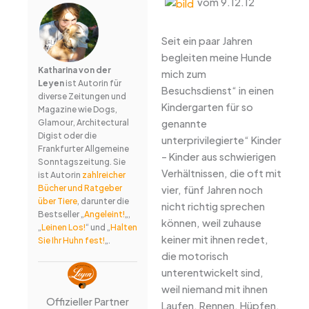
vom 9.12.12
Seit ein paar Jahren
begleiten meine Hunde
Katharina von der
mich zum
Leyen
ist Autorin für
Besuchsdienst“ in einen
diverse Zeitungen und
Kindergarten für so
Magazine wie Dogs,
genannte
Glamour, Architectural
Digist oder die
unterprivilegierte“ Kinder
Frankfurter Allgemeine
– Kinder aus schwierigen
Sonntagszeitung. Sie
Verhältnissen, die oft mit
ist Autorin
zahlreicher
Bücher und Ratgeber
vier, fünf Jahren noch
über Tiere
, darunter die
nicht richtig sprechen
Bestseller „
Angeleint!
„,
können, weil zuhause
„
Leinen Los!
“ und „
Halten
keiner mit ihnen redet,
Sie Ihr Huhn fest!
„.
die motorisch
unterentwickelt sind,
weil niemand mit ihnen
Offizieller Partner
Laufen, Rennen, Hüpfen,