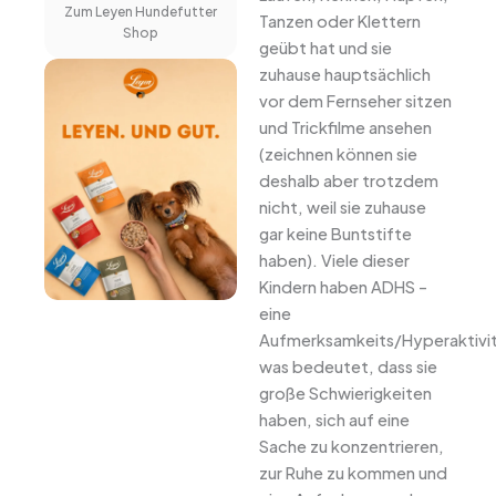
Zum Leyen Hundefutter
Tanzen oder Klettern
Shop
geübt hat und sie
zuhause hauptsächlich
vor dem Fernseher sitzen
und Trickfilme ansehen
(zeichnen können sie
deshalb aber trotzdem
nicht, weil sie zuhause
gar keine Buntstifte
haben). Viele dieser
Kindern haben ADHS –
eine
Aufmerksamkeits/Hyperaktivit
was bedeutet, dass sie
große Schwierigkeiten
haben, sich auf eine
Sache zu konzentrieren,
zur Ruhe zu kommen und