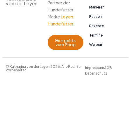
Partner der
von der Leyen
Manieren
Hundefutter
Marke
Leyen
Rassen
Hundefutter.
Rezepte
Termine
Hier gehts
zum Shop
Welpen
© Katharina von der Leyen 2026. Alle Rechte
Impressum
AGB
vorbehalten.
Datenschutz