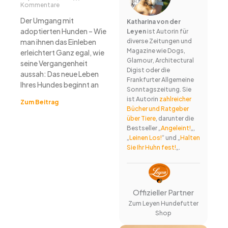
Kommentare
Der Umgang mit
Katharina von der
adoptierten Hunden – Wie
Leyen
ist Autorin für
man ihnen das Einleben
diverse Zeitungen und
Magazine wie Dogs,
erleichtert Ganz egal, wie
Glamour, Architectural
seine Vergangenheit
Digist oder die
aussah: Das neue Leben
Frankfurter Allgemeine
Ihres Hundes beginnt an
Sonntagszeitung. Sie
ist Autorin
zahlreicher
Zum Beitrag
Bücher und Ratgeber
über Tiere
, darunter die
Bestseller „
Angeleint!
„,
„
Leinen Los!
“ und „
Halten
Sie Ihr Huhn fest!
„.
Offizieller Partner
Zum Leyen Hundefutter
Shop