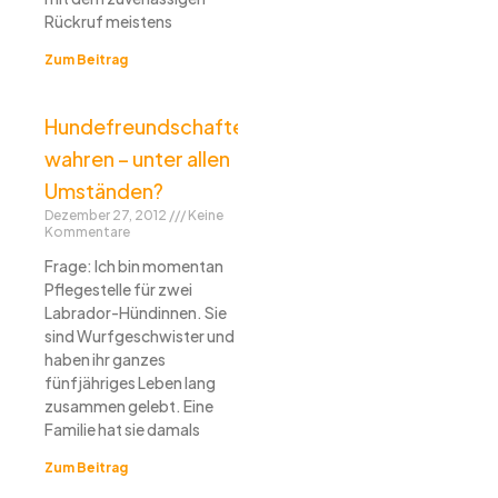
Rückruf meistens
Zum Beitrag
Hundefreundschaften
wahren – unter allen
Umständen?
Dezember 27, 2012
Keine
Kommentare
Frage: Ich bin momentan
Pflegestelle für zwei
Labrador-Hündinnen. Sie
sind Wurfgeschwister und
haben ihr ganzes
fünfjähriges Leben lang
zusammen gelebt. Eine
Familie hat sie damals
Zum Beitrag