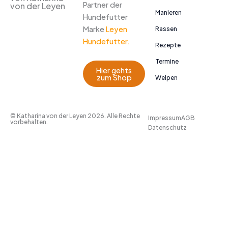
Partner der
von der Leyen
Manieren
Hundefutter
Marke
Leyen
Rassen
Hundefutter.
Rezepte
Termine
Hier gehts
zum Shop
Welpen
© Katharina von der Leyen 2026. Alle Rechte
Impressum
AGB
vorbehalten.
Datenschutz