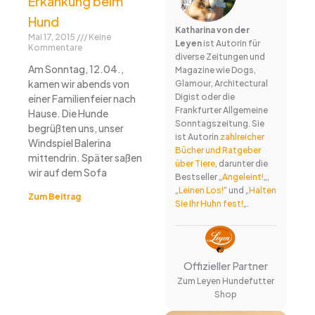
Erkankung beim
Hund
Katharina von der
Mai 17, 2015
Keine
Leyen
ist Autorin für
Kommentare
diverse Zeitungen und
Am Sonntag, 12.04.,
Magazine wie Dogs,
kamen wir abends von
Glamour, Architectural
Digist oder die
einer Familienfeier nach
Frankfurter Allgemeine
Hause. Die Hunde
Sonntagszeitung. Sie
begrüßten uns, unser
ist Autorin
zahlreicher
Windspiel Balerina
Bücher und Ratgeber
mittendrin. Später saßen
über Tiere
, darunter die
wir auf dem Sofa
Bestseller „
Angeleint!
„,
„
Leinen Los!
“ und „
Halten
Zum Beitrag
Sie Ihr Huhn fest!
„.
Offizieller Partner
Zum Leyen Hundefutter
Shop