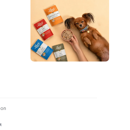
ion
t