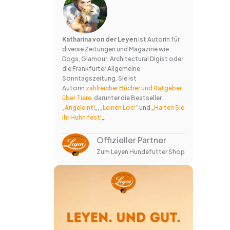
Katharina von der Leyen
ist Autorin für
diverse Zeitungen und Magazine wie
Dogs, Glamour, Architectural Digist oder
die Frankfurter Allgemeine
Sonntagszeitung. Sie ist
Autorin
zahlreicher Bücher und Ratgeber
über Tiere
, darunter die Bestseller
„
Angeleint!
„, „
Leinen Los!
“ und „
Halten Sie
Ihr Huhn fest!
„.
Offizieller Partner
Zum Leyen Hundefutter Shop