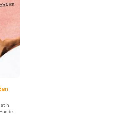
den
at in
r Hunde –