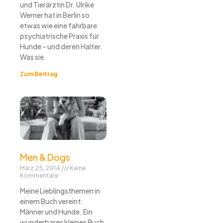
und Tierärztin Dr. Ulrike
Werner hat in Berlin so
etwas wie eine fahrbare
psychiatrische Praxis für
Hunde – und deren Halter.
Was sie
Zum Beitrag
Men & Dogs
März 25, 2014
Keine
Kommentare
Meine Lieblingsthemen in
einem Buch vereint:
Männer und Hunde. Ein
wunderbares kleines Buch,