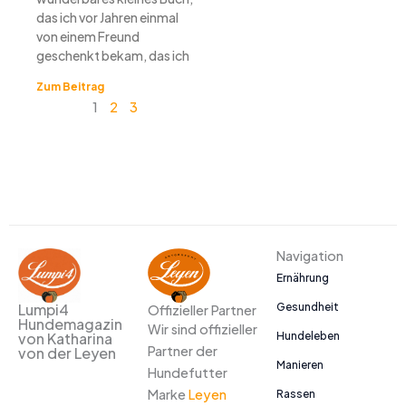
das ich vor Jahren einmal
von einem Freund
geschenkt bekam, das ich
Zum Beitrag
1
2
3
Navigation
Ernährung
Gesundheit
Lumpi4
Offizieller Partner
Hundemagazin
Wir sind offizieller
Hundeleben
von Katharina
Partner der
von der Leyen
Manieren
Hundefutter
Marke
Leyen
Rassen