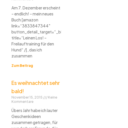
Am 7. Dezember erscheint
– endlich! – mein neues
Buch [amazon
link=“3833847344″
button_detail_target=“_blank“
title=“Leinen Los! –
Freilauftraining für den
Hund“ /] , das ich
zusammen
Zum Beitrag
Es weihnachtet sehr
bald!
November 15, 2015
Keine
Kommentare
Übers Jahr habe ich lauter
Geschenkideen
zusammen getragen, für