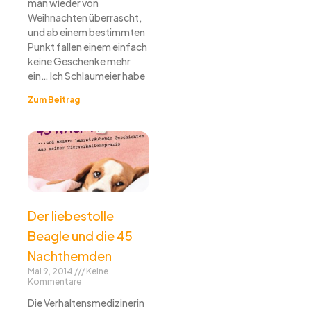
man wieder von
Weihnachten überrascht,
und ab einem bestimmten
Punkt fallen einem einfach
keine Geschenke mehr
ein… Ich Schlaumeier habe
Zum Beitrag
Der liebestolle
Beagle und die 45
Nachthemden
Mai 9, 2014
Keine
Kommentare
Die Verhaltensmedizinerin