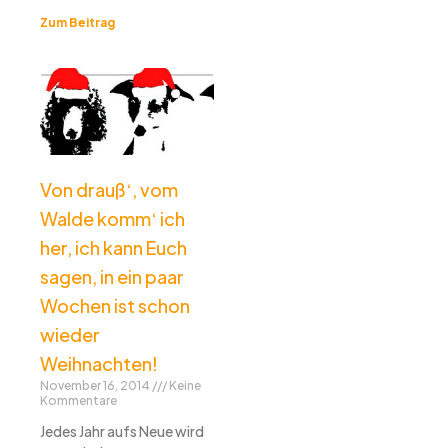
Zum Beitrag
Von drauß‘, vom
Walde komm‘ ich
her, ich kann Euch
sagen, in ein paar
Wochen ist schon
wieder
Weihnachten!
November 16, 2014
Keine
Kommentare
Jedes Jahr aufs Neue wird