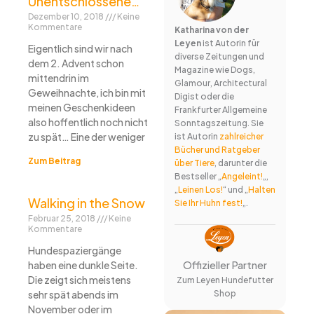
Unentschlossene…
Dezember 10, 2018
Keine
Kommentare
Katharina von der
Leyen
ist Autorin für
Eigentlich sind wir nach
diverse Zeitungen und
dem 2. Advent schon
Magazine wie Dogs,
mittendrin im
Glamour, Architectural
Geweihnachte, ich bin mit
Digist oder die
meinen Geschenkideen
Frankfurter Allgemeine
also hoffentlich noch nicht
Sonntagszeitung. Sie
zu spät… Eine der weniger
ist Autorin
zahlreicher
Bücher und Ratgeber
Zum Beitrag
über Tiere
, darunter die
Bestseller „
Angeleint!
„,
„
Leinen Los!
“ und „
Halten
Walking in the Snow
Sie Ihr Huhn fest!
„.
Februar 25, 2018
Keine
Kommentare
Hundespaziergänge
Offizieller Partner
haben eine dunkle Seite.
Die zeigt sich meistens
Zum Leyen Hundefutter
Shop
sehr spät abends im
November oder im