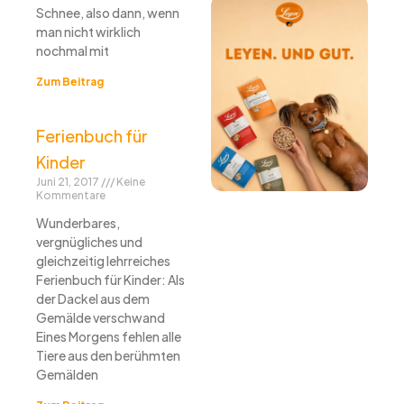
Schnee, also dann, wenn
man nicht wirklich
nochmal mit
Zum Beitrag
Ferienbuch für
Kinder
Juni 21, 2017
Keine
Kommentare
Wunderbares,
vergnügliches und
gleichzeitig lehrreiches
Ferienbuch für Kinder: Als
der Dackel aus dem
Gemälde verschwand
Eines Morgens fehlen alle
Tiere aus den berühmten
Gemälden