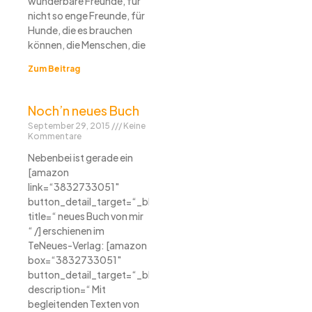
wunderbare Freunde, für
nicht so enge Freunde, für
Hunde, die es brauchen
können, die Menschen, die
Zum Beitrag
Noch’n neues Buch
September 29, 2015
Keine
Kommentare
Nebenbei ist gerade ein
[amazon
link=“3832733051″
button_detail_target=“_blank“
title=“ neues Buch von mir
“ /] erschienen im
TeNeues-Verlag: [amazon
box=“3832733051″
button_detail_target=“_blank“
description=“ Mit
begleitenden Texten von