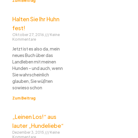
Zum Beitrag
Halten Sie Ihr Huhn
fest!
Oktober 27, 2016
Keine
Kommentare
Jetzt ist es also da, mein
neues Buch über das
Landleben mit meinen
Hunden – und auch, wenn
Sie wahrscheinlich
glauben, Sie wüßten
sowieso schon
Zum Beitrag
„Leinen Los!“ aus
lauter „Hundeliebe“
Dezember 3, 2015
Keine
Kommentare