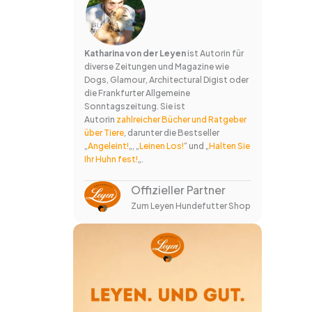
Katharina von der Leyen
ist Autorin für
diverse Zeitungen und Magazine wie
Dogs, Glamour, Architectural Digist oder
die Frankfurter Allgemeine
Sonntagszeitung. Sie ist
Autorin
zahlreicher Bücher und Ratgeber
über Tiere
, darunter die Bestseller
„
Angeleint!
„, „
Leinen Los!
“ und „
Halten Sie
Ihr Huhn fest!
„.
Offizieller Partner
Zum Leyen Hundefutter Shop