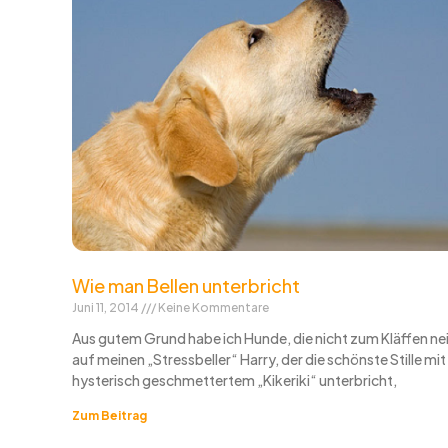
Wie man Bellen unterbricht
Juni 11, 2014
Keine Kommentare
Aus gutem Grund habe ich Hunde, die nicht zum Kläffen nei
auf meinen „Stressbeller“ Harry, der die schönste Stille mit
hysterisch geschmettertem „Kikeriki“ unterbricht,
Zum Beitrag