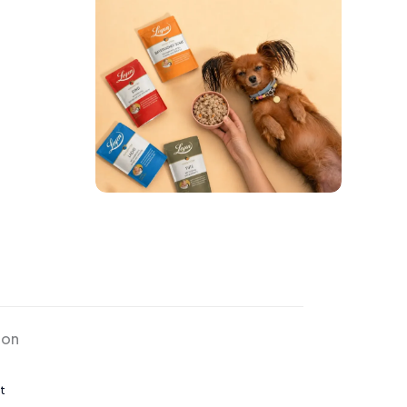
ion
t