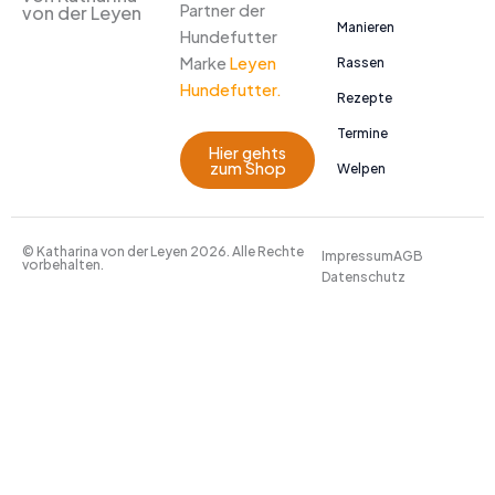
Partner der
von der Leyen
Manieren
Hundefutter
Marke
Leyen
Rassen
Hundefutter.
Rezepte
Termine
Hier gehts
zum Shop
Welpen
© Katharina von der Leyen 2026. Alle Rechte
Impressum
AGB
vorbehalten.
Datenschutz