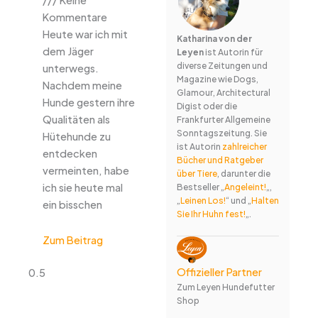
Keine
Kommentare
Heute war ich mit
Katharina von der
dem Jäger
Leyen
ist Autorin für
diverse Zeitungen und
unterwegs.
Magazine wie Dogs,
Nachdem meine
Glamour, Architectural
Hunde gestern ihre
Digist oder die
Qualitäten als
Frankfurter Allgemeine
Sonntagszeitung. Sie
Hütehunde zu
ist Autorin
zahlreicher
entdecken
Bücher und Ratgeber
vermeinten, habe
über Tiere
, darunter die
ich sie heute mal
Bestseller „
Angeleint!
„,
„
Leinen Los!
“ und „
Halten
ein bisschen
Sie Ihr Huhn fest!
„.
Zum Beitrag
Offizieller Partner
Zum Leyen Hundefutter
Shop