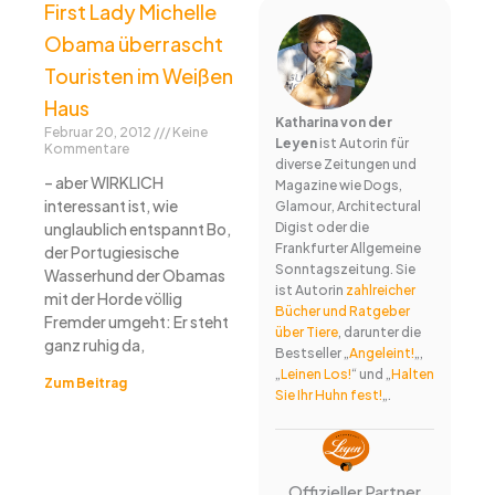
First Lady Michelle
Obama überrascht
Touristen im Weißen
Haus
Katharina von der
Februar 20, 2012
Keine
Leyen
ist Autorin für
Kommentare
diverse Zeitungen und
– aber WIRKLICH
Magazine wie Dogs,
interessant ist, wie
Glamour, Architectural
Digist oder die
unglaublich entspannt Bo,
Frankfurter Allgemeine
der Portugiesische
Sonntagszeitung. Sie
Wasserhund der Obamas
ist Autorin
zahlreicher
mit der Horde völlig
Bücher und Ratgeber
Fremder umgeht: Er steht
über Tiere
, darunter die
ganz ruhig da,
Bestseller „
Angeleint!
„,
„
Leinen Los!
“ und „
Halten
Zum Beitrag
Sie Ihr Huhn fest!
„.
Offizieller Partner