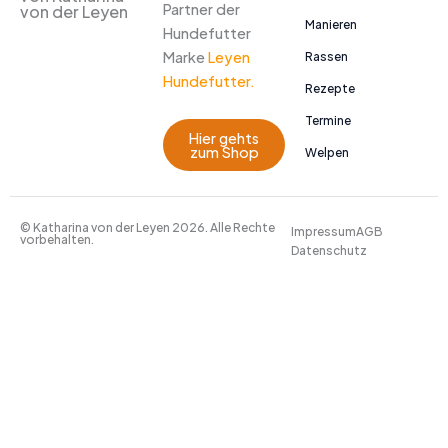
Partner der
von der Leyen
Manieren
Hundefutter
Marke
Leyen
Rassen
Hundefutter.
Rezepte
Termine
Hier gehts
zum Shop
Welpen
© Katharina von der Leyen 2026. Alle Rechte
Impressum
AGB
vorbehalten.
Datenschutz