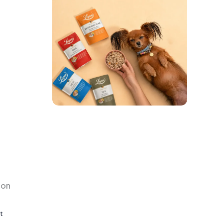
ion
t