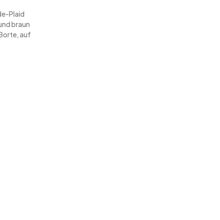
de-Plaid
und braun
Borte, auf