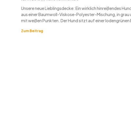
Unsere neue Lieblingsdecke: Ein wirklich hinreißendes Hun
aus einer Baumwoll-Viskose-Polyester-Mischung, in grau 
mit weißen Punkten. Der Hund sitzt auf einer lodengrünen 
Zum Beitrag