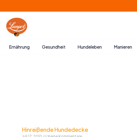
Zum
Inhalt
springen
Ernährung
Gesundheit
Hundeleben
Manieren
Hinreißende Hundedecke
Juli 17, 2010
Keine Kommentare