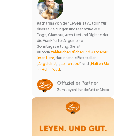
Katharina von der Leyen
ist Autorin für
diverse Zeitungen und Magazine wie
Dogs, Glamour, Architectural Digist oder
die Frankfurter Allgemeine
Sonntagszeitung. Sie ist
Autorin
zahlreicher Bücher und Ratgeber
über Tiere
, darunter die Bestseller
„
Angeleint!
„, „
Leinen Los!
“ und „
Halten Sie
Ihr Huhn fest!
„.
Offizieller Partner
Zum Leyen Hundefutter Shop