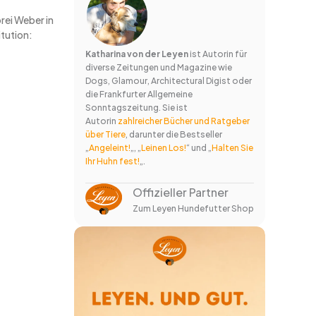
rei Weber in
itution:
Katharina von der Leyen
ist Autorin für
diverse Zeitungen und Magazine wie
Dogs, Glamour, Architectural Digist oder
die Frankfurter Allgemeine
Sonntagszeitung. Sie ist
Autorin
zahlreicher Bücher und Ratgeber
über Tiere
, darunter die Bestseller
„
Angeleint!
„, „
Leinen Los!
“ und „
Halten Sie
Ihr Huhn fest!
„.
Offizieller Partner
Zum Leyen Hundefutter Shop