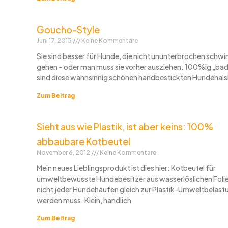
Goucho-Style
Juni 17, 2013
Keine Kommentare
Sie sind besser für Hunde, die nicht ununterbrochen sch
gehen – oder man muss sie vorher ausziehen. 100%ig „ba
sind diese wahnsinnig schönen handbestickten Hundehal
Zum Beitrag
Sieht aus wie Plastik, ist aber keins: 100%
abbaubare Kotbeutel
November 6, 2012
Keine Kommentare
Mein neues Lieblingsprodukt ist dies hier: Kotbeutel für
umweltbewusste Hundebesitzer aus wasserlöslichen Folie
nicht jeder Hundehaufen gleich zur Plastik-Umweltbelast
werden muss. Klein, handlich
Zum Beitrag