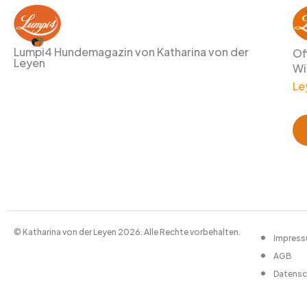
Lumpi4 Hundemagazin von Katharina von der
Of
Leyen
Wi
Le
© Katharina von der Leyen 2026. Alle Rechte vorbehalten.
Impres
AGB
Datensc