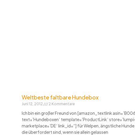
Weltbeste faltbare Hundebox
Juni 12, 2012
2 Kommentare
Ich bin ein großer Freund von [amazon_textlink asin=’B0
text=’Hundeboxen‘ template=’ProductLink‘ store=’lumpi
marketplace=’DE‘ link_id=“] für Welpen, ängstliche Hunde
die überfordert sind, wenn sie allein gelassen