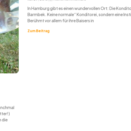
In Hamburg gibt es einen wundervollen Ort: Die Kondito
Barmbek. Keine normale“ Konditorei, sondern eine Inst
Berühmt vor allem für ihre Baisers in
Zum Beitrag
manchmal
tter!)
 die