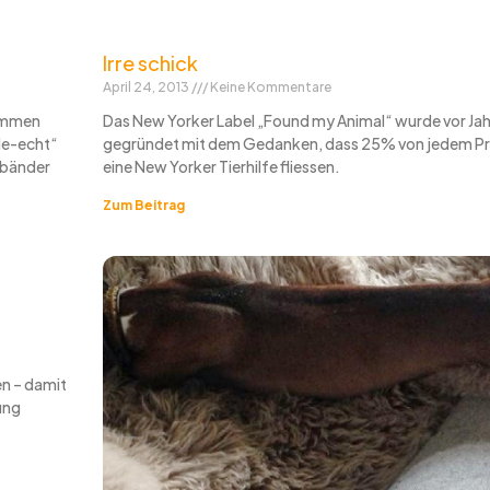
Irre schick
April 24, 2013
Keine Kommentare
wimmen
Das New Yorker Label „Found my Animal“ wurde vor Ja
de-echt“
gegründet mit dem Gedanken, dass 25% von jedem Pr
sbänder
eine New Yorker Tierhilfe fliessen.
Zum Beitrag
n – damit
ung