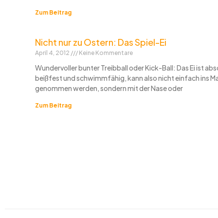
Zum Beitrag
Nicht nur zu Ostern: Das Spiel-Ei
April 4, 2012
Keine Kommentare
Wundervoller bunter Treibball oder Kick-Ball: Das Ei ist abs
beißfest und schwimmfähig, kann also nicht einfach ins M
genommen werden, sondern mit der Nase oder
Zum Beitrag