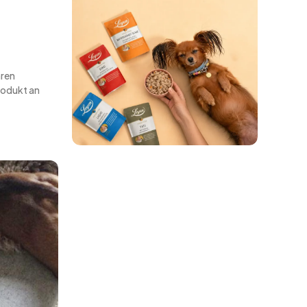
hren
odukt an