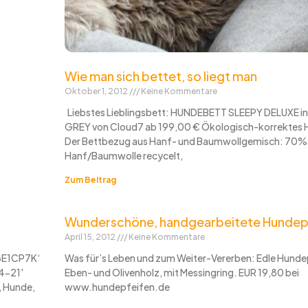
Wie man sich bettet, so liegt man
Oktober 1, 2012
Keine Kommentare
Liebstes Lieblingsbett: HUNDEBETT SLEEPY DELUXE i
GREY von Cloud7 ab 199,00 € Ökologisch-korrektes 
Der Bettbezug aus Hanf- und Baumwollgemisch: 70%
Hanf/Baumwolle recycelt,
Zum Beitrag
Wunderschöne, handgearbeitete Hundep
April 15, 2012
Keine Kommentare
06E1CP7K‘
Was für’s Leben und zum Weiter-Vererben: Edle Hunde
4-21′
Eben- und Olivenholz, mit Messingring. EUR 19,80 bei
, Hunde,
www.hundepfeifen.de