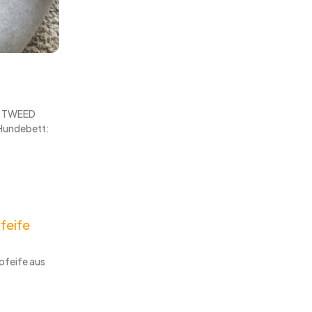
n TWEED
Hundebett:
feife
pfeife aus