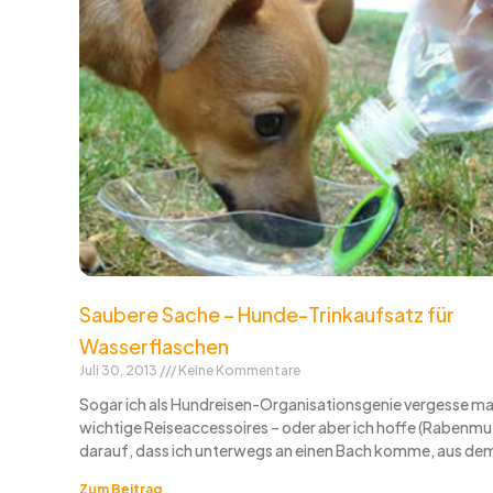
Saubere Sache – Hunde-Trinkaufsatz für
Wasserflaschen
Juli 30, 2013
Keine Kommentare
Sogar ich als Hundreisen-Organisationsgenie vergesse 
wichtige Reiseaccessoires – oder aber ich hoffe (Rabenmu
darauf, dass ich unterwegs an einen Bach komme, aus dem
Zum Beitrag