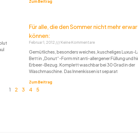
Zum Beitrag
Für alle, die den Sommer nicht mehr erwa
können:
olut
Februar 1, 2012
Keine Kommentare
aul
Gemütliches, besonders weiches, kuscheliges Luxus-
Bett in „Donut“-Form mit anti-allergener Füllung und 
Erbeer-Bezug. Komplett waschbar bei 30 Grad in der
Waschmaschine. Das Innenkissen ist separat
Zum Beitrag
1
2
3
4
5