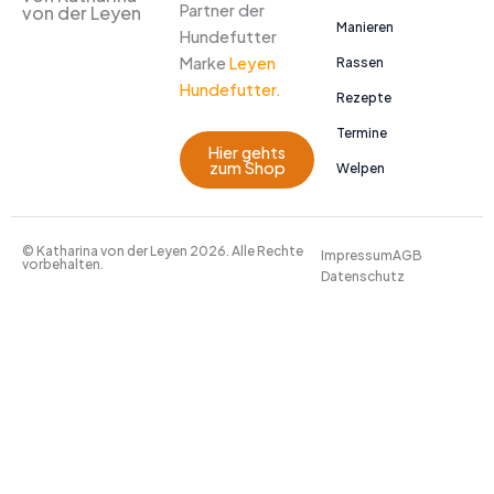
Partner der
von der Leyen
Manieren
Hundefutter
Marke
Leyen
Rassen
Hundefutter.
Rezepte
Termine
Hier gehts
zum Shop
Welpen
© Katharina von der Leyen 2026. Alle Rechte
Impressum
AGB
vorbehalten.
Datenschutz