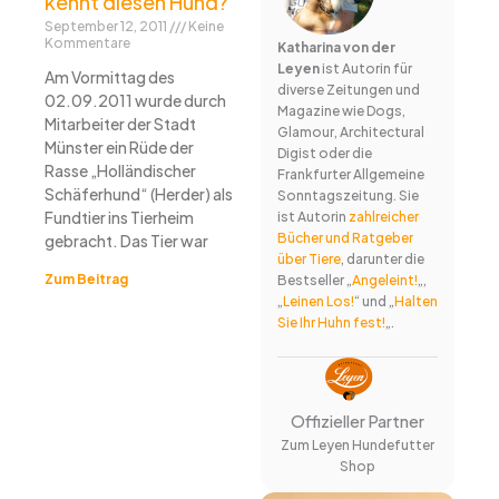
kennt diesen Hund?
September 12, 2011
Keine
Kommentare
Katharina von der
Leyen
ist Autorin für
Am Vormittag des
diverse Zeitungen und
02.09.2011 wurde durch
Magazine wie Dogs,
Mitarbeiter der Stadt
Glamour, Architectural
Münster ein Rüde der
Digist oder die
Rasse „Holländischer
Frankfurter Allgemeine
Schäferhund“ (Herder) als
Sonntagszeitung. Sie
Fundtier ins Tierheim
ist Autorin
zahlreicher
Bücher und Ratgeber
gebracht. Das Tier war
über Tiere
, darunter die
Zum Beitrag
Bestseller „
Angeleint!
„,
„
Leinen Los!
“ und „
Halten
Sie Ihr Huhn fest!
„.
Offizieller Partner
Zum Leyen Hundefutter
Shop