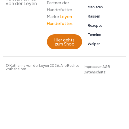
Partner der
von der Leyen
Manieren
Hundefutter
Marke
Leyen
Rassen
Hundefutter.
Rezepte
Termine
Hier gehts
zum Shop
Welpen
© Katharina von der Leyen 2026. Alle Rechte
Impressum
AGB
vorbehalten.
Datenschutz