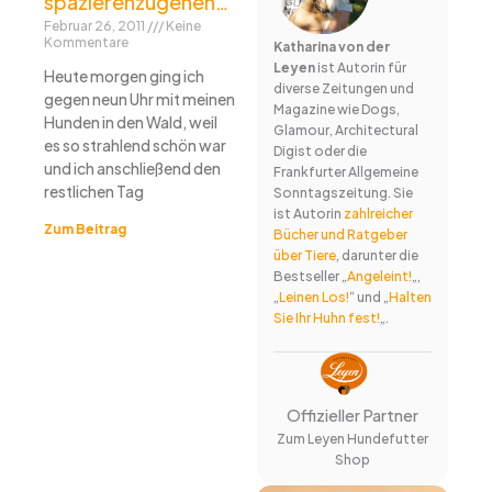
spazierenzugehen…
Februar 26, 2011
Keine
Kommentare
Katharina von der
Leyen
ist Autorin für
Heute morgen ging ich
diverse Zeitungen und
gegen neun Uhr mit meinen
Magazine wie Dogs,
Hunden in den Wald, weil
Glamour, Architectural
es so strahlend schön war
Digist oder die
und ich anschließend den
Frankfurter Allgemeine
restlichen Tag
Sonntagszeitung. Sie
ist Autorin
zahlreicher
Zum Beitrag
Bücher und Ratgeber
über Tiere
, darunter die
Bestseller „
Angeleint!
„,
„
Leinen Los!
“ und „
Halten
Sie Ihr Huhn fest!
„.
Offizieller Partner
Zum Leyen Hundefutter
Shop