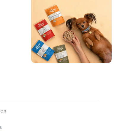
ion
t