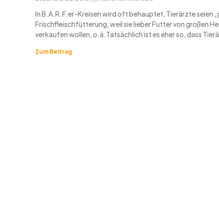
In B.A.R.F.er-Kreisen wird oft behauptet, Tierärzte seien 
Frischfleischfütterung, weil sie lieber Futter von großen He
verkaufen wollen, o.ä.Tatsächlich ist es eher so, dass Tier
Zum Beitrag