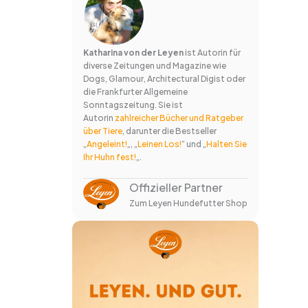
Katharina von der Leyen
ist Autorin für
diverse Zeitungen und Magazine wie
Dogs, Glamour, Architectural Digist oder
die Frankfurter Allgemeine
Sonntagszeitung. Sie ist
Autorin
zahlreicher Bücher und Ratgeber
über Tiere
, darunter die Bestseller
„
Angeleint!
„, „
Leinen Los!
“ und „
Halten Sie
Ihr Huhn fest!
„.
Offizieller Partner
Zum Leyen Hundefutter Shop