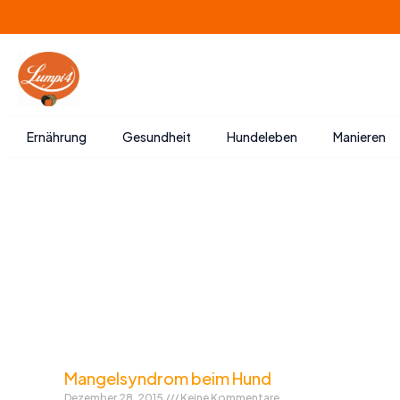
Zum
Inhalt
springen
Ernährung
Gesundheit
Hundeleben
Manieren
Mangelsyndrom beim Hund
Dezember 28, 2015
Keine Kommentare