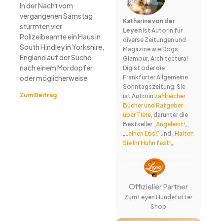
In der Nacht vom
vergangenen Samstag
Katharina von der
stürmten vier
Leyen
ist Autorin für
Polizeibeamte ein Haus in
diverse Zeitungen und
South Hindley in Yorkshire,
Magazine wie Dogs,
England auf der Suche
Glamour, Architectural
nach einem Mordopfer
Digist oder die
oder möglicherweise
Frankfurter Allgemeine
Sonntagszeitung. Sie
Zum Beitrag
ist Autorin
zahlreicher
Bücher und Ratgeber
über Tiere
, darunter die
Bestseller „
Angeleint!
„,
„
Leinen Los!
“ und „
Halten
Sie Ihr Huhn fest!
„.
Offizieller Partner
Zum Leyen Hundefutter
Shop