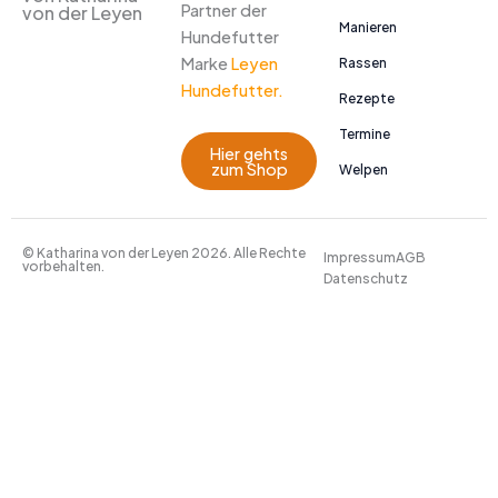
Partner der
von der Leyen
Manieren
Hundefutter
Marke
Leyen
Rassen
Hundefutter.
Rezepte
Termine
Hier gehts
zum Shop
Welpen
© Katharina von der Leyen 2026. Alle Rechte
Impressum
AGB
vorbehalten.
Datenschutz