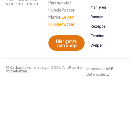
Partner der
von der Leyen
Manieren
Hundefutter
Marke
Leyen
Rassen
Hundefutter.
Rezepte
Termine
Hier gehts
zum Shop
Welpen
© Katharina von der Leyen 2026. Alle Rechte
Impressum
AGB
vorbehalten.
Datenschutz