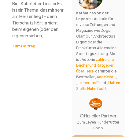
Bio-Kühe leben besser Es
ist ein Thema, das mir sehr
Katharina von der
am Herzen liegt – denn
Leyen
ist Autorin für
Tierschutz hört ja nicht
diverse Zeitungen und
beim eigenen (oder den
Magazine wie Dogs,
eigenen sieben,
Glamour, Architectural
Digist oder die
Zum Beitrag
Frankfurter Allgemeine
Sonntagszeitung. Sie
ist Autorin
zahlreicher
Bücher und Ratgeber
über Tiere
, darunter die
Bestseller „
Angeleint!
„,
„
Leinen Los!
“ und „
Halten
Sie Ihr Huhn fest!
„.
Offizieller Partner
Zum Leyen Hundefutter
Shop