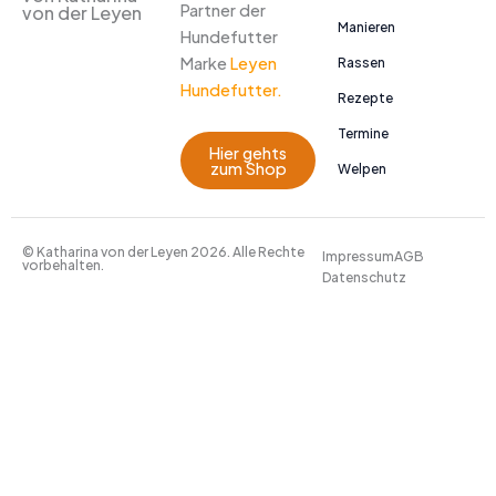
Partner der
von der Leyen
Manieren
Hundefutter
Marke
Leyen
Rassen
Hundefutter.
Rezepte
Termine
Hier gehts
zum Shop
Welpen
© Katharina von der Leyen 2026. Alle Rechte
Impressum
AGB
vorbehalten.
Datenschutz