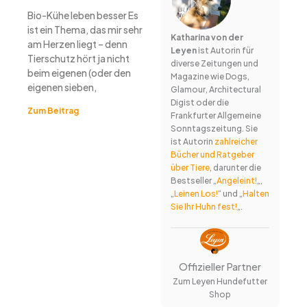
Bio-Kühe leben besser Es
ist ein Thema, das mir sehr
Katharina von der
am Herzen liegt – denn
Leyen
ist Autorin für
Tierschutz hört ja nicht
diverse Zeitungen und
beim eigenen (oder den
Magazine wie Dogs,
eigenen sieben,
Glamour, Architectural
Digist oder die
Zum Beitrag
Frankfurter Allgemeine
Sonntagszeitung. Sie
ist Autorin
zahlreicher
Bücher und Ratgeber
über Tiere
, darunter die
Bestseller „
Angeleint!
„,
„
Leinen Los!
“ und „
Halten
Sie Ihr Huhn fest!
„.
Offizieller Partner
Zum Leyen Hundefutter
Shop