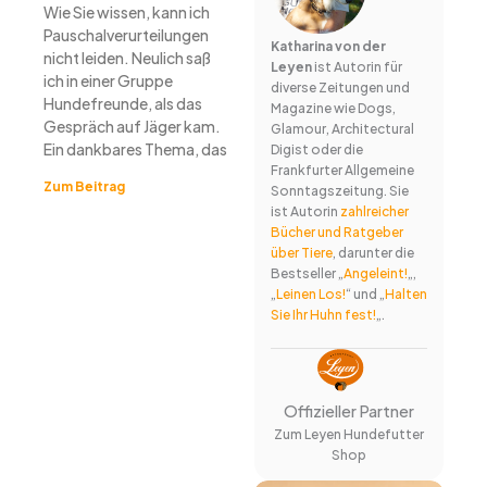
Wie Sie wissen, kann ich
Pauschalverurteilungen
Katharina von der
nicht leiden. Neulich saß
Leyen
ist Autorin für
ich in einer Gruppe
diverse Zeitungen und
Hundefreunde, als das
Magazine wie Dogs,
Gespräch auf Jäger kam.
Glamour, Architectural
Ein dankbares Thema, das
Digist oder die
Frankfurter Allgemeine
Zum Beitrag
Sonntagszeitung. Sie
ist Autorin
zahlreicher
Bücher und Ratgeber
über Tiere
, darunter die
Bestseller „
Angeleint!
„,
„
Leinen Los!
“ und „
Halten
Sie Ihr Huhn fest!
„.
Offizieller Partner
Zum Leyen Hundefutter
Shop