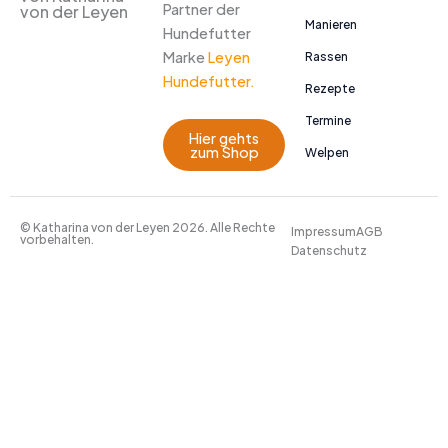
Partner der
von der Leyen
Manieren
Hundefutter
Marke
Leyen
Rassen
Hundefutter.
Rezepte
Termine
Hier gehts
zum Shop
Welpen
© Katharina von der Leyen 2026. Alle Rechte
Impressum
AGB
vorbehalten.
Datenschutz