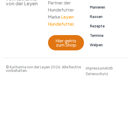
Partner der
von der Leyen
Manieren
Hundefutter
Marke
Leyen
Rassen
Hundefutter.
Rezepte
Termine
Hier gehts
zum Shop
Welpen
© Katharina von der Leyen 2026. Alle Rechte
Impressum
AGB
vorbehalten.
Datenschutz