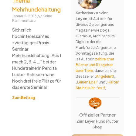
Thema
Mehrhundehaltung
Katharina von der
Januar 2, 2013
Keine
Leyen
ist Autorin für
Kommentare
diverse Zeitungen und
Sicherlich
Magazine wie Dogs,
hochinteressantes
Glamour, Architectural
Digist oder die
zweitägiges Praxis-
Frankfurter Allgemeine
Seminar
Sonntagszeitung. Sie
Mehrhundehaltung: Aus 1
ist Autorin
zahlreicher
mach 2, 3, 4 …“ bei der
Bücher und Ratgeber
Hundetrainerin Perdita
über Tiere
, darunter die
Lübbe-Scheuermann
Bestseller „
Angeleint!
„,
Noch drei freie Plätze für
„
Leinen Los!
“ und „
Halten
das erste Seminar
Sie Ihr Huhn fest!
„.
Zum Beitrag
Offizieller Partner
Zum Leyen Hundefutter
Shop