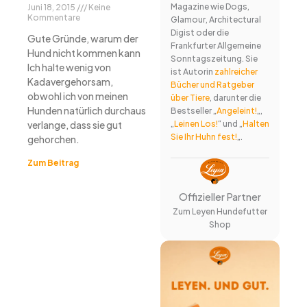
Magazine wie Dogs,
Juni 18, 2015
Keine
Kommentare
Glamour, Architectural
Digist oder die
Gute Gründe, warum der
Frankfurter Allgemeine
Hund nicht kommen kann
Sonntagszeitung. Sie
Ich halte wenig von
ist Autorin
zahlreicher
Kadavergehorsam,
Bücher und Ratgeber
obwohl ich von meinen
über Tiere
, darunter die
Hunden natürlich durchaus
Bestseller „
Angeleint!
„,
„
Leinen Los!
“ und „
Halten
verlange, dass sie gut
Sie Ihr Huhn fest!
„.
gehorchen.
Zum Beitrag
Offizieller Partner
Zum Leyen Hundefutter
Shop