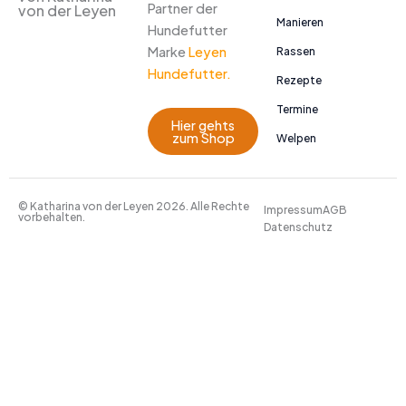
Partner der
von der Leyen
Manieren
Hundefutter
Marke
Leyen
Rassen
Hundefutter.
Rezepte
Termine
Hier gehts
zum Shop
Welpen
© Katharina von der Leyen 2026. Alle Rechte
Impressum
AGB
vorbehalten.
Datenschutz