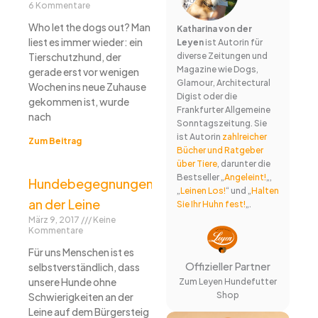
6 Kommentare
Who let the dogs out? Man
Katharina von der
liest es immer wieder: ein
Leyen
ist Autorin für
Tierschutzhund, der
diverse Zeitungen und
Magazine wie Dogs,
gerade erst vor wenigen
Glamour, Architectural
Wochen ins neue Zuhause
Digist oder die
gekommen ist, wurde
Frankfurter Allgemeine
nach
Sonntagszeitung. Sie
ist Autorin
zahlreicher
Zum Beitrag
Bücher und Ratgeber
über Tiere
, darunter die
Bestseller „
Angeleint!
„,
Hundebegegnungen
„
Leinen Los!
“ und „
Halten
an der Leine
Sie Ihr Huhn fest!
„.
März 9, 2017
Keine
Kommentare
Für uns Menschen ist es
Offizieller Partner
selbstverständlich, dass
unsere Hunde ohne
Zum Leyen Hundefutter
Shop
Schwierigkeiten an der
Leine auf dem Bürgersteig