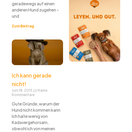
geradewegs auf einen
anderen Hund zugehen –
und
Zum Beitrag
Ich kann gerade
nicht!
Juni 18, 2015
Keine
Kommentare
Gute Gründe, warum der
Hund nicht kommen kann
Ich halte wenig von
Kadavergehorsam,
obwohl ich von meinen