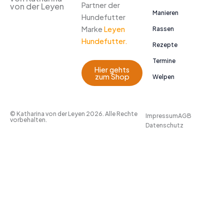
Partner der
von der Leyen
Manieren
Hundefutter
Marke
Leyen
Rassen
Hundefutter.
Rezepte
Termine
Hier gehts
zum Shop
Welpen
© Katharina von der Leyen 2026. Alle Rechte
Impressum
AGB
vorbehalten.
Datenschutz