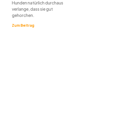
Hunden natürlich durchaus
verlange, dass sie gut
gehorchen.
Zum Beitrag