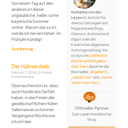
Von einem Tag auf den
anderen ist dieser
Katharina von der
unglaubliche, heiße, satte
Leyen
ist Autorin für
bayerische Sommer
diverse Zeitungen und
vorbei. Warum das so ist,
Magazine wie Dogs,
werde ich nie verstehen: Im
Glamour, Architectural
Frühjahr kündigt
Digist oder die
Frankfurter Allgemeine
Zum Beitrag
Sonntagszeitung. Sie
ist Autorin
zahlreicher
Bücher und Ratgeber
Der Hühnerdieb
über Tiere
, darunter die
Bestseller „
Angeleint!
„,
Februar 7, 2014
Keine
Kommentare
„
Leinen Los!
“ und „
Halten
Sie Ihr Huhn fest!
„.
Überraschend ist es, dass
auch Hunde das Gefühl
haben, in den Ferien alle
gesellschaftlichen Hüllen
Offizieller Partner
fallen lassen zu können.
Zum Leyen Hundefutter
Vergangene Woche war
Shop
ich mit den