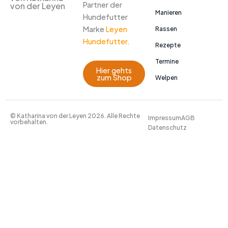
Partner der
von der Leyen
Manieren
Hundefutter
Marke
Leyen
Rassen
Hundefutter.
Rezepte
Termine
Hier gehts
zum Shop
Welpen
© Katharina von der Leyen 2026. Alle Rechte
Impressum
AGB
vorbehalten.
Datenschutz