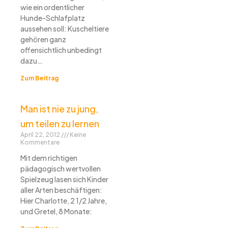
wie ein ordentlicher
Hunde-Schlafplatz
aussehen soll: Kuscheltiere
gehören ganz
offensichtlich unbedingt
dazu…
Zum Beitrag
Man ist nie zu jung,
um teilen zu lernen
April 22, 2012
Keine
Kommentare
Mit dem richtigen
pädagogisch wertvollen
Spielzeug lasen sich Kinder
aller Arten beschäftigen:
Hier Charlotte, 2 1/2 Jahre,
und Gretel, 8 Monate: