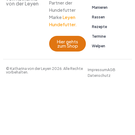
Partner der
von der Leyen
Manieren
Hundefutter
Marke
Leyen
Rassen
Hundefutter.
Rezepte
Termine
Hier gehts
zum Shop
Welpen
© Katharina von der Leyen 2026. Alle Rechte
Impressum
AGB
vorbehalten.
Datenschutz