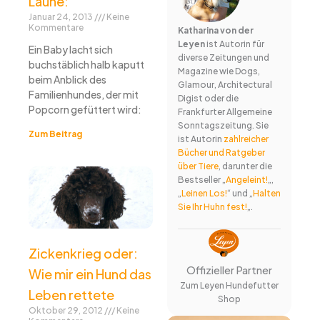
Laune:
Januar 24, 2013
Keine
Kommentare
Katharina von der
Leyen
ist Autorin für
Ein Baby lacht sich
diverse Zeitungen und
buchstäblich halb kaputt
Magazine wie Dogs,
beim Anblick des
Glamour, Architectural
Familienhundes, der mit
Digist oder die
Popcorn gefüttert wird:
Frankfurter Allgemeine
Sonntagszeitung. Sie
Zum Beitrag
ist Autorin
zahlreicher
Bücher und Ratgeber
über Tiere
, darunter die
Bestseller „
Angeleint!
„,
„
Leinen Los!
“ und „
Halten
Sie Ihr Huhn fest!
„.
Zickenkrieg oder:
Offizieller Partner
Wie mir ein Hund das
Zum Leyen Hundefutter
Leben rettete
Shop
Oktober 29, 2012
Keine