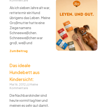
Kommentare
Als ich sieben Jahre alt war,
rettete mir ein Hund
übrigens das Leben. Meine
Großmutter hatte eine
Ziege namens
Schneeweißchen.
Schneeweißchen war
groß, weiß und
Zum Beitrag
Das ideale
Hundebett aus
Kindersicht:
Mai 16, 2012
Keine
Kommentare
Die Nachbarskinder sind
heute vormittag hier und
meinen es sehr gut damit,