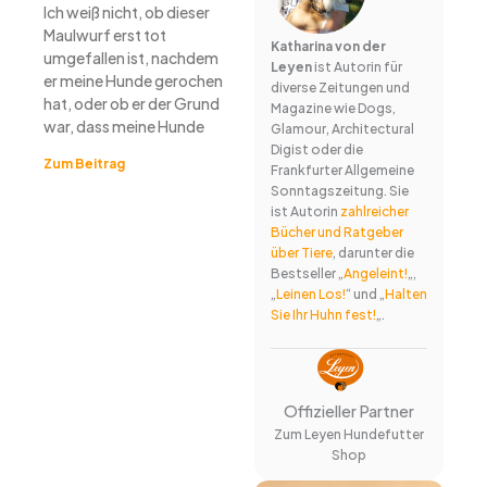
Ich weiß nicht, ob dieser
Maulwurf erst tot
Katharina von der
umgefallen ist, nachdem
Leyen
ist Autorin für
er meine Hunde gerochen
diverse Zeitungen und
hat, oder ob er der Grund
Magazine wie Dogs,
war, dass meine Hunde
Glamour, Architectural
Digist oder die
Zum Beitrag
Frankfurter Allgemeine
Sonntagszeitung. Sie
ist Autorin
zahlreicher
Bücher und Ratgeber
über Tiere
, darunter die
Bestseller „
Angeleint!
„,
„
Leinen Los!
“ und „
Halten
Sie Ihr Huhn fest!
„.
Offizieller Partner
Zum Leyen Hundefutter
Shop