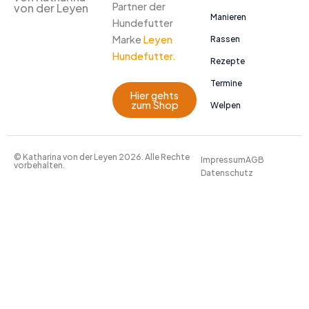
Partner der
von der Leyen
Manieren
Hundefutter
Marke
Leyen
Rassen
Hundefutter.
Rezepte
Termine
Hier gehts
zum Shop
Welpen
© Katharina von der Leyen 2026. Alle Rechte
Impressum
AGB
vorbehalten.
Datenschutz