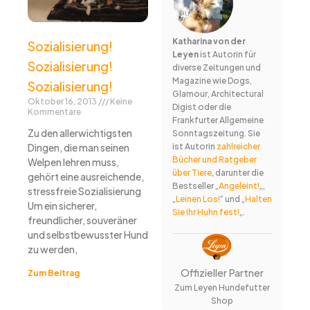
Katharina von der
Sozialisierung!
Leyen
ist Autorin für
Sozialisierung!
diverse Zeitungen und
Magazine wie Dogs,
Sozialisierung!
Glamour, Architectural
Oktober 16, 2013
Keine
Digist oder die
Kommentare
Frankfurter Allgemeine
Zu den allerwichtigsten
Sonntagszeitung. Sie
ist Autorin
zahlreicher
Dingen, die man seinen
Bücher und Ratgeber
Welpen lehren muss,
über Tiere
, darunter die
gehört eine ausreichende,
Bestseller „
Angeleint!
„,
stressfreie Sozialisierung
„
Leinen Los!
“ und „
Halten
Um ein sicherer,
Sie Ihr Huhn fest!
„.
freundlicher, souveräner
und selbstbewusster Hund
zu werden,
Offizieller Partner
Zum Beitrag
Zum Leyen Hundefutter
Shop