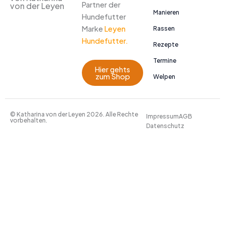
Partner der
von der Leyen
Manieren
Hundefutter
Marke
Leyen
Rassen
Hundefutter.
Rezepte
Termine
Hier gehts
zum Shop
Welpen
© Katharina von der Leyen 2026. Alle Rechte
Impressum
AGB
vorbehalten.
Datenschutz