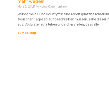
mehr wedeln
März 2, 2021
Keine Kommentare
Würde mein Hund Bounty für eine Arbeitsplatzbeschreibu
typischen Tagesablauf beschreiben müssen, sähe dieser i
aus: Als Erster aufstehen und sicherstellen, dass alle
Zum Beitrag