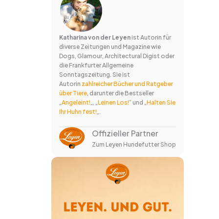
Katharina von der Leyen
ist Autorin für
diverse Zeitungen und Magazine wie
Dogs, Glamour, Architectural Digist oder
die Frankfurter Allgemeine
Sonntagszeitung. Sie ist
Autorin
zahlreicher Bücher und Ratgeber
über Tiere
, darunter die Bestseller
„
Angeleint!
„, „
Leinen Los!
“ und „
Halten Sie
Ihr Huhn fest!
„.
Offizieller Partner
Zum Leyen Hundefutter Shop