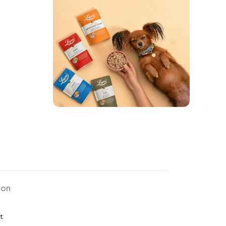
ion
t