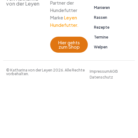
Partner der
von der Leyen
Manieren
Hundefutter
Marke
Leyen
Rassen
Hundefutter.
Rezepte
Termine
Hier gehts
zum Shop
Welpen
© Katharina von der Leyen 2026. Alle Rechte
Impressum
AGB
vorbehalten.
Datenschutz