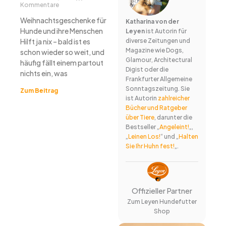
Kommentare
Weihnachtsgeschenke für
Katharina von der
Hunde und ihre Menschen
Leyen
ist Autorin für
Hilft ja nix – bald ist es
diverse Zeitungen und
Magazine wie Dogs,
schon wieder so weit, und
Glamour, Architectural
häufig fällt einem partout
Digist oder die
nichts ein, was
Frankfurter Allgemeine
Sonntagszeitung. Sie
Zum Beitrag
ist Autorin
zahlreicher
Bücher und Ratgeber
über Tiere
, darunter die
Bestseller „
Angeleint!
„,
„
Leinen Los!
“ und „
Halten
Sie Ihr Huhn fest!
„.
Offizieller Partner
Zum Leyen Hundefutter
Shop