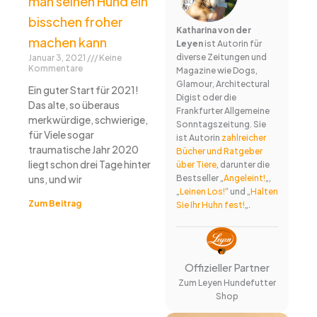
man seinen Hund ein
bisschen froher
Katharina von der
machen kann
Leyen
ist Autorin für
diverse Zeitungen und
Januar 3, 2021
Keine
Kommentare
Magazine wie Dogs,
Glamour, Architectural
Ein guter Start für 2021!
Digist oder die
Das alte, so überaus
Frankfurter Allgemeine
merkwürdige, schwierige,
Sonntagszeitung. Sie
für Viele sogar
ist Autorin
zahlreicher
traumatische Jahr 2020
Bücher und Ratgeber
liegt schon drei Tage hinter
über Tiere
, darunter die
uns, und wir
Bestseller „
Angeleint!
„,
„
Leinen Los!
“ und „
Halten
Zum Beitrag
Sie Ihr Huhn fest!
„.
Offizieller Partner
Zum Leyen Hundefutter
Shop