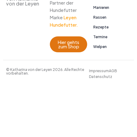
Partner der
von der Leyen
Manieren
Hundefutter
Marke
Leyen
Rassen
Hundefutter.
Rezepte
Termine
Hier gehts
zum Shop
Welpen
© Katharina von der Leyen 2026. Alle Rechte
Impressum
AGB
vorbehalten.
Datenschutz