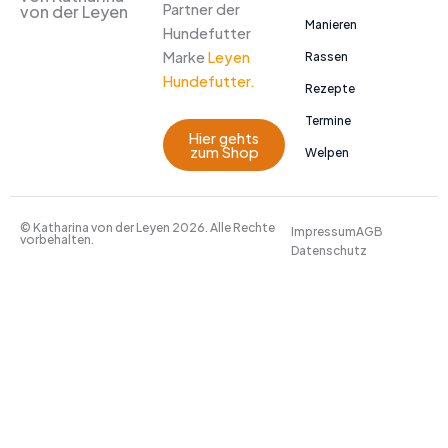
Partner der
von der Leyen
Manieren
Hundefutter
Marke
Leyen
Rassen
Hundefutter.
Rezepte
Termine
Hier gehts
zum Shop
Welpen
© Katharina von der Leyen 2026. Alle Rechte
Impressum
AGB
vorbehalten.
Datenschutz