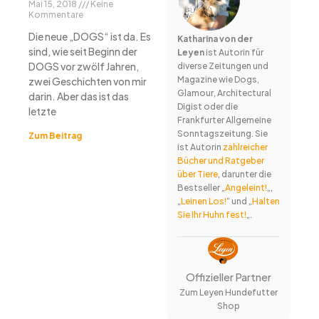
Mai 15, 2018
Keine
Kommentare
Die neue „DOGS“ ist da. Es
Katharina von der
sind, wie seit Beginn der
Leyen
ist Autorin für
DOGS vor zwölf Jahren,
diverse Zeitungen und
Magazine wie Dogs,
zwei Geschichten von mir
Glamour, Architectural
darin. Aber das ist das
Digist oder die
letzte
Frankfurter Allgemeine
Sonntagszeitung. Sie
Zum Beitrag
ist Autorin
zahlreicher
Bücher und Ratgeber
über Tiere
, darunter die
Bestseller „
Angeleint!
„,
„
Leinen Los!
“ und „
Halten
Sie Ihr Huhn fest!
„.
Offizieller Partner
Zum Leyen Hundefutter
Shop