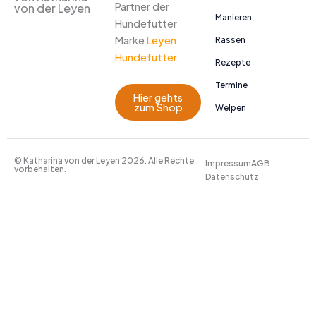
Partner der
von der Leyen
Manieren
Hundefutter
Marke
Leyen
Rassen
Hundefutter.
Rezepte
Termine
Hier gehts
zum Shop
Welpen
© Katharina von der Leyen 2026. Alle Rechte
Impressum
AGB
vorbehalten.
Datenschutz