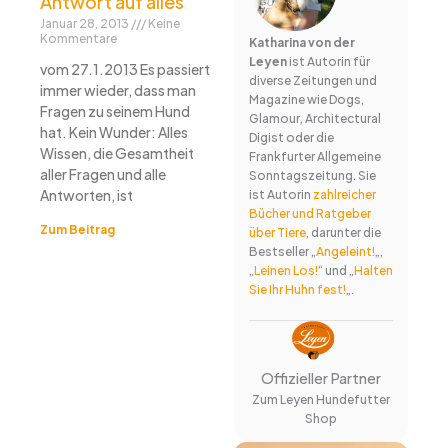
Antwort auf alles
Januar 28, 2013
Keine
Kommentare
Katharina von der
Leyen
ist Autorin für
vom 27.1.2013 Es passiert
diverse Zeitungen und
immer wieder, dass man
Magazine wie Dogs,
Fragen zu seinem Hund
Glamour, Architectural
hat. Kein Wunder: Alles
Digist oder die
Wissen, die Gesamtheit
Frankfurter Allgemeine
aller Fragen und alle
Sonntagszeitung. Sie
Antworten, ist
ist Autorin
zahlreicher
Bücher und Ratgeber
Zum Beitrag
über Tiere
, darunter die
Bestseller „
Angeleint!
„,
„
Leinen Los!
“ und „
Halten
Sie Ihr Huhn fest!
„.
Offizieller Partner
Zum Leyen Hundefutter
Shop